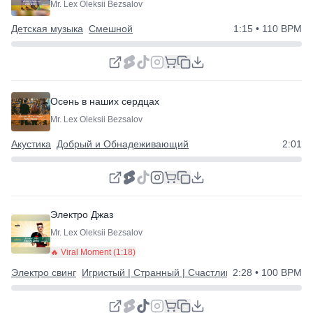
Mr. Lex Oleksii Bezsalov
Детская музыка
Смешной
1:15
• 110 BPM
Осень в наших сердцах
Mr. Lex Oleksii Bezsalov
Акустика
Добрый и Обнадеживающий
2:01
Электро Джаз
Mr. Lex Oleksii Bezsalov
🔥 Viral Moment (
1:18
)
Электро свинг
Игристый | Странный | Счастливый
2:28
Смешной
• 100 BPM