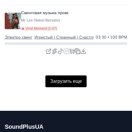
Свинговая музыка проведет вас
Mr. Lex Oleksii Bezsalov
🔥 Viral Moment (
1:47
)
Электро свинг
Игристый | Странный | Счастливый
03:30
• 100 BPM
Загрузить еще
SoundPlusUA