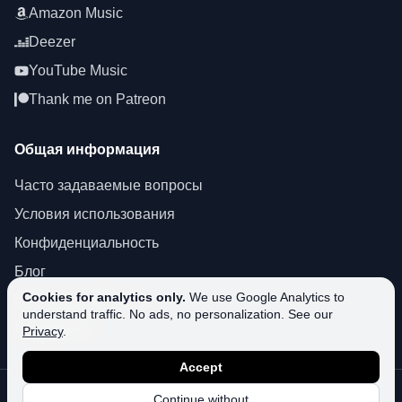
Amazon Music
Deezer
YouTube Music
Thank me on Patreon
Общая информация
Часто задаваемые вопросы
Условия использования
Конфиденциальность
Блог
Cookies for analytics only.
We use Google Analytics to
About SoundPlusUA
understand traffic. No ads, no personalization. See our
Поддержка
Privacy
.
Accept
©
2026
SoundPlusUA.
Все права защищены.
Continue without