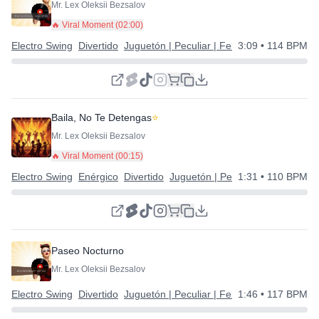
Mr. Lex Oleksii Bezsalov
🔥 Viral Moment (
02:00
)
Electro Swing
Divertido
Juguetón | Peculiar | Feliz
3:09
• 114 BPM
Baila, No Te Detengas
⭐
Mr. Lex Oleksii Bezsalov
🔥 Viral Moment (
00:15
)
Electro Swing
Enérgico
Divertido
Juguetón | Peculiar | Feliz
1:31
• 110 BPM
Paseo Nocturno
Mr. Lex Oleksii Bezsalov
Electro Swing
Divertido
Juguetón | Peculiar | Feliz
1:46
• 117 BPM