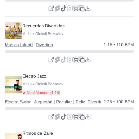
Recuerdos Divertidos
Mr. Lex Oleksii Bezsalov
Música Infantil
Divertido
1:15
• 110 BPM
Electro Jazz
Mr. Lex Oleksii Bezsalov
🔥 Viral Moment (
1:18
)
Electro Swing
Juguetón | Peculiar | Feliz
Divertido
2:28
• 100 BPM
Ritmos de Baile