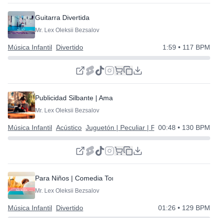
Guitarra Divertida
Mr. Lex Oleksii Bezsalov
Música Infantil
Divertido
1:59
• 117 BPM
Publicidad Silbante | Amable y Sencillo
Mr. Lex Oleksii Bezsalov
Música Infantil
Acústico
Juguetón | Peculiar | Feliz
00:48
• 130 BPM
Para Niños | Comedia Tonta
Mr. Lex Oleksii Bezsalov
Música Infantil
Divertido
01:26
• 129 BPM