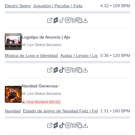
Electro Swing
Juguetón | Peculiar | Feliz
4:32
• 109 BPM
Logotipo de Anuncio | Apertura | Introducción
⭐
Mr. Lex Oleksii Bezsalov
Música de Logo e Identidad
Audaz | Limpio | Listo para Branding
0:36
• 120 BPM
Navidad Generosa
⭐
Mr. Lex Oleksii Bezsalov
🔥 Viral Moment (
00:42
)
Navidad
Estado de ánimo de Navidad Feliz | Feliz Año Nuevo
1:31
• 160 BPM