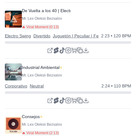
De Vuelta a los 40 | Electro Swing Divertido
⭐
Mr. Lex Oleksii Bezsalov
🔥 Viral Moment (
0:13
)
Electro Swing
Divertido
Juguetón | Peculiar | Feliz
2:23
• 120 BPM
Industrial Ambiental
⭐
Mr. Lex Oleksii Bezsalov
Corporativo
Neutral
2:24
• 110 BPM
Consejos
⭐
Mr. Lex Oleksii Bezsalov
🔥 Viral Moment (
2:13
)