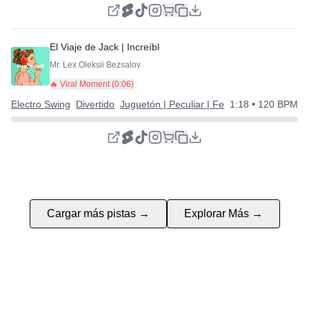
El Viaje de Jack | Increíble pista de Electro Swing
⭐
Mr. Lex Oleksii Bezsalov
🔥 Viral Moment (
0:06
)
Electro Swing
Divertido
Juguetón | Peculiar | Feliz
1:18
• 120 BPM
Cargar más pistas →
Explorar Más →