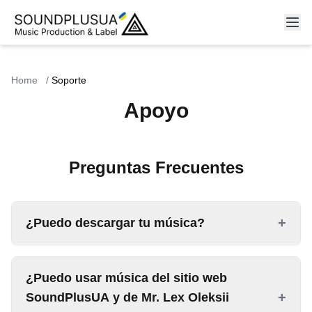
Home
/
Soporte
Apoyo
Preguntas Frecuentes
+
¿Puedo descargar tu música?
Sí, toda nuestra música está disponible para
¿Puedo usar música del sitio web
descargar gratis. Encontrarás un icono
junto a
+
SoundPlusUA y de Mr. Lex Oleksii
cada pista, o un botón 'Descargar' en cada página