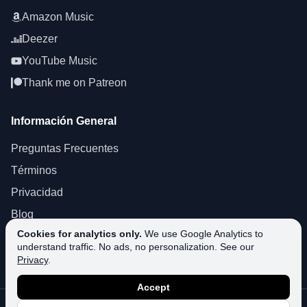
Amazon Music
Deezer
YouTube Music
Thank me on Patreon
Información General
Preguntas Frecuentes
Términos
Privacidad
Blog
Cookies for analytics only.
We use Google Analytics to
About SoundPlusUA
understand traffic. No ads, no personalization. See our
Soporte
Privacy
.
Accept