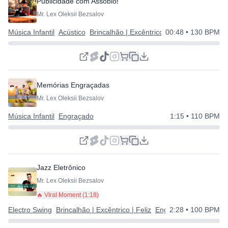
Publicidade com Assobios | Gentil e Simples
Mr. Lex Oleksii Bezsalov
Música Infantil
Acústico
Brincalhão | Excêntrico | Feliz
00:48
• 130 BPM
Memórias Engraçadas
Mr. Lex Oleksii Bezsalov
Música Infantil
Engraçado
1:15
• 110 BPM
Jazz Eletrônico
Mr. Lex Oleksii Bezsalov
🔥 Viral Moment (
1:18
)
Electro Swing
Brincalhão | Excêntrico | Feliz
Engraçado
2:28
• 100 BPM