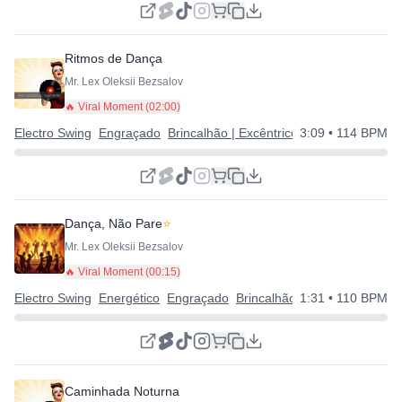
Ritmos de Dança
Mr. Lex Oleksii Bezsalov
🔥 Viral Moment (
02:00
)
Electro Swing
Engraçado
Brincalhão | Excêntrico | Feliz
3:09
• 114 BPM
Dança, Não Pare
⭐
Mr. Lex Oleksii Bezsalov
🔥 Viral Moment (
00:15
)
Electro Swing
Energético
Engraçado
Brincalhão | Excêntrico | Feli
1:31
• 110 BPM
Caminhada Noturna