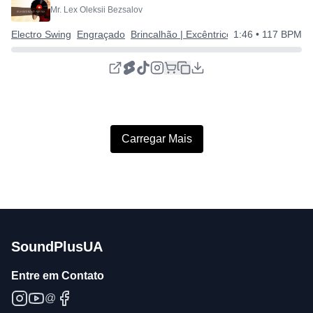
Mr. Lex Oleksii Bezsalov
Electro Swing
Engraçado
Brincalhão | Excêntrico | Feliz
1:46
• 117 BPM
Carregar Mais
SoundPlusUA
Entre em Contato
@