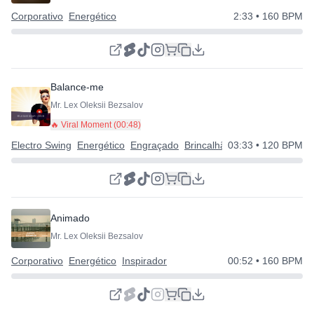
Corporativo
Energético
2:33
• 160 BPM
Balance-me
Mr. Lex Oleksii Bezsalov
🔥 Viral Moment (
00:48
)
Electro Swing
Energético
Engraçado
Brincalhão | Excêntrico | Feli
03:33
• 120 BPM
Animado
Mr. Lex Oleksii Bezsalov
Corporativo
Energético
Inspirador
00:52
• 160 BPM