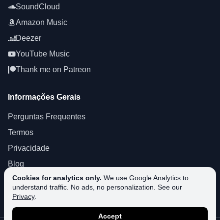
SoundCloud
Amazon Music
Deezer
YouTube Music
Thank me on Patreon
Informações Gerais
Perguntas Frequentes
Termos
Privacidade
Blog
Cookies for analytics only.
We use Google Analytics to
About SoundPlusUA
understand traffic. No ads, no personalization. See our
Apoio
Privacy
.
Accept