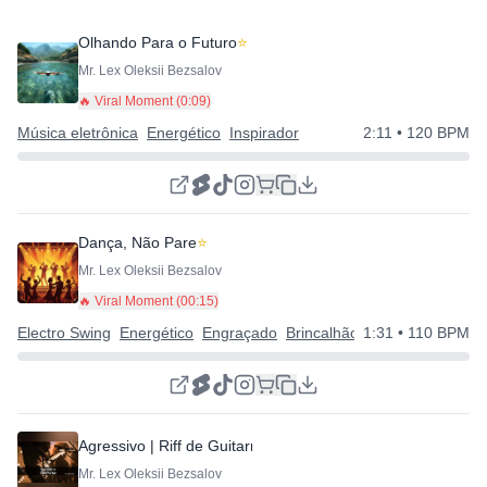
Olhando Para o Futuro
⭐
Mr. Lex Oleksii Bezsalov
🔥 Viral Moment (
0:09
)
Música eletrônica
Energético
Inspirador
2:11
• 120 BPM
Dança, Não Pare
⭐
Mr. Lex Oleksii Bezsalov
🔥 Viral Moment (
00:15
)
Electro Swing
Energético
Engraçado
Brincalhão | Excêntrico | Feli
1:31
• 110 BPM
Agressivo | Riff de Guitarra Pesada
Mr. Lex Oleksii Bezsalov