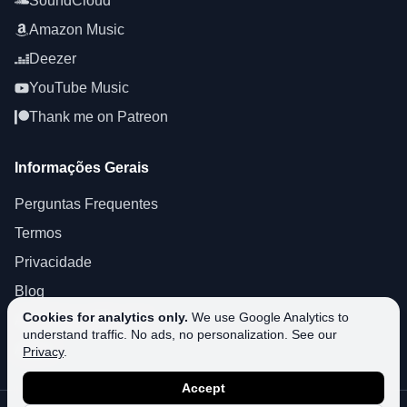
SoundCloud
Amazon Music
Deezer
YouTube Music
Thank me on Patreon
Informações Gerais
Perguntas Frequentes
Termos
Privacidade
Blog
Cookies for analytics only.
We use Google Analytics to
About SoundPlusUA
understand traffic. No ads, no personalization. See our
Apoio
Privacy
.
Accept