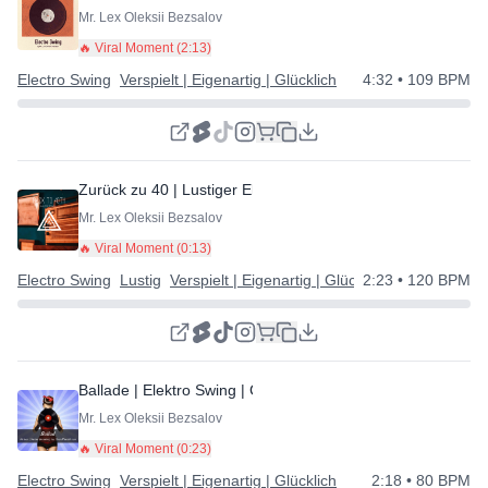
Mr. Lex Oleksii Bezsalov
🔥 Viral Moment (
2:13
)
Electro Swing
Verspielt | Eigenartig | Glücklich
4:32
• 109 BPM
Zurück zu 40 | Lustiger Elektro-Swing
⭐
Mr. Lex Oleksii Bezsalov
🔥 Viral Moment (
0:13
)
Electro Swing
Lustig
Verspielt | Eigenartig | Glücklich
2:23
• 120 BPM
Ballade | Elektro Swing | Cool
⭐
Mr. Lex Oleksii Bezsalov
🔥 Viral Moment (
0:23
)
Electro Swing
Verspielt | Eigenartig | Glücklich
2:18
• 80 BPM