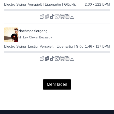
Electro Swing
Verspielt | Eigenartig | Glücklich
2:30
• 122 BPM
Nachtspaziergang
Mr. Lex Oleksii Bezsalov
Electro Swing
Lustig
Verspielt | Eigenartig | Glücklich
1:46
• 117 BPM
Mehr laden