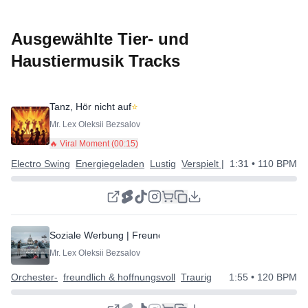
Ausgewählte Tier- und
Haustiermusik Tracks
Tanz, Hör nicht auf
⭐
Mr. Lex Oleksii Bezsalov
🔥 Viral Moment (
00:15
)
Electro Swing
Energiegeladen
Lustig
Verspielt | Eigenartig | Glückl
1:31
• 110 BPM
Soziale Werbung | Freundliche Geschichte
⭐
Mr. Lex Oleksii Bezsalov
Orchester-
freundlich & hoffnungsvoll
Traurig
1:55
• 120 BPM