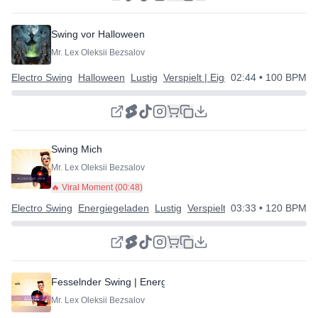
Swing vor Halloween
Mr. Lex Oleksii Bezsalov
Electro Swing
Halloween
Lustig
Verspielt | Eigenartig | Glücklich
02:44
• 100 BPM
Swing Mich
Mr. Lex Oleksii Bezsalov
🔥 Viral Moment (
00:48
)
Electro Swing
Energiegeladen
Lustig
Verspielt | Eigenartig | Glückl
03:33
• 120 BPM
Fesselnder Swing | Energetischer Spaß
Mr. Lex Oleksii Bezsalov