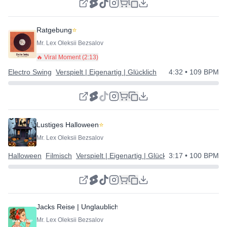
Ratgebung
⭐
Mr. Lex Oleksii Bezsalov
🔥 Viral Moment (
2:13
)
Electro Swing
Verspielt | Eigenartig | Glücklich
4:32
• 109 BPM
Lustiges Halloween
⭐
Mr. Lex Oleksii Bezsalov
Halloween
Filmisch
Verspielt | Eigenartig | Glücklich
3:17
• 100 BPM
Jacks Reise | Unglaublicher Electro Swing Track
⭐
Mr. Lex Oleksii Bezsalov