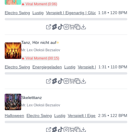
🔥 Viral Moment (
0:06
)
Electro Swing
Lustig
Verspielt | Eigenartig | Glücklich
1:18
• 120 BPM
Tanz, Hör nicht auf
⭐
Mr. Lex Oleksii Bezsalov
🔥 Viral Moment (
00:15
)
Electro Swing
Energiegeladen
Lustig
Verspielt | Eigenartig | Glückl
1:31
• 110 BPM
Skeletttanz
Mr. Lex Oleksii Bezsalov
Halloween
Electro Swing
Lustig
Verspielt | Eigenartig | Glücklich
2:35
• 122 BPM