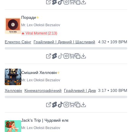
Поради
⭐
Mr. Lex Oleksii Bezsalov
🔥 Viral Moment (
2:13
)
Електро Свінг
Грайливий | Дивний | Щасливий
4:32
• 109 BPM
Смішний Хелловін
⭐
Mr. Lex Oleksii Bezsalov
Хелловін
Кінематографічний
Грайливий | Дивний | Щасливий
3:17
• 100 BPM
Jack's Trip | Чудовий електро свінг трек
⭐
Mr. Lex Oleksii Bezsalov