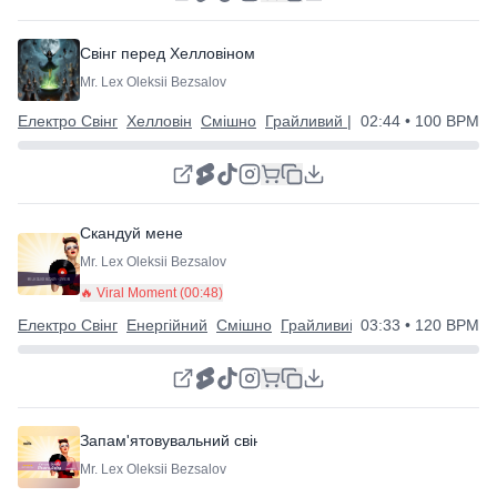
Свінг перед Хелловіном
Mr. Lex Oleksii Bezsalov
Електро Свінг
Хелловін
Смішно
Грайливий | Дивний | Щасливий
02:44
• 100 BPM
Скандуй мене
Mr. Lex Oleksii Bezsalov
🔥 Viral Moment (
00:48
)
Електро Свінг
Енергійний
Смішно
Грайливий | Дивний | Щаслив
03:33
• 120 BPM
Запам'ятовувальний свінг | Енергійне задоволення
Mr. Lex Oleksii Bezsalov