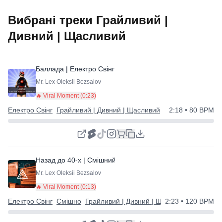
Вибрані треки Грайливий |
Дивний | Щасливий
Баллада | Електро Свінг | Круто
⭐
Mr. Lex Oleksii Bezsalov
🔥 Viral Moment (
0:23
)
Електро Свінг
Грайливий | Дивний | Щасливий
2:18
• 80 BPM
Назад до 40-х | Смішний електро-свінг
⭐
Mr. Lex Oleksii Bezsalov
🔥 Viral Moment (
0:13
)
Електро Свінг
Смішно
Грайливий | Дивний | Щасливий
2:23
• 120 BPM