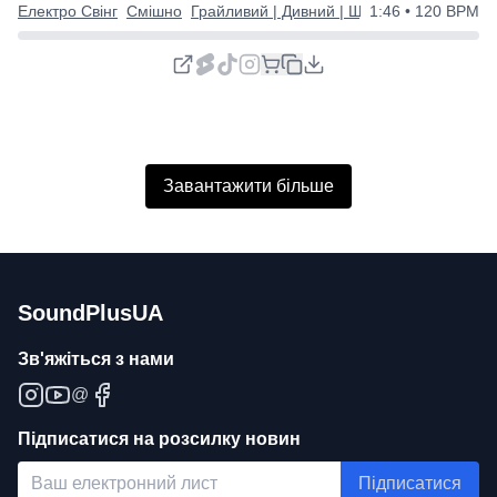
Електро Свінг
Смішно
Грайливий | Дивний | Щасливий
1:46
• 120 BPM
Завантажити більше
SoundPlusUA
Зв'яжіться з нами
@
Підписатися на розсилку новин
Підписатися