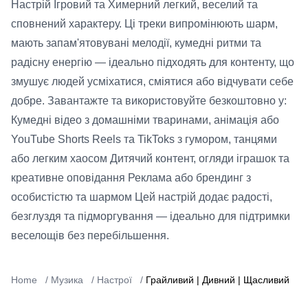
Настрій Ігровий та Химерний легкий, веселий та
сповнений характеру. Ці треки випромінюють шарм,
мають запам'ятовувані мелодії, кумедні ритми та
радісну енергію — ідеально підходять для контенту, що
змушує людей усміхатися, сміятися або відчувати себе
добре. Завантажте та використовуйте безкоштовно у:
Кумедні відео з домашніми тваринами, анімація або
YouTube Shorts Reels та TikToks з гумором, танцями
або легким хаосом Дитячий контент, огляди іграшок та
креативне оповідання Реклама або брендинг з
особистістю та шармом Цей настрій додає радості,
безглуздя та підморгування — ідеально для підтримки
веселощів без перебільшення.
Home
/
Музика
/
Настрої
/
Грайливий | Дивний | Щасливий