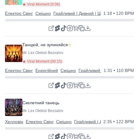
🔥 Viral Moment (
0:06
)
Електро Свінг
Смішно
Грайливий | Дивний | Щасливий
1:18
• 120 BPM
Танцюй, не зупиняйся
⭐
Mr. Lex Oleksii Bezsalov
🔥 Viral Moment (
00:15
)
Електро Свінг
Енергійний
Смішно
Грайливий | Дивний | Щаслив
1:31
• 110 BPM
Скелетний танець
Mr. Lex Oleksii Bezsalov
Хелловін
Електро Свінг
Смішно
Грайливий | Дивний | Щасливий
2:35
• 122 BPM