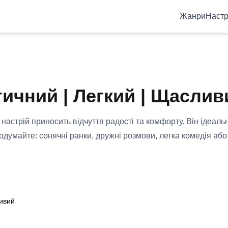
Жанри
Настр
ичний | Легкий | Щаслив
 настрій приносить відчуття радості та комфорту. Він ідеаль
умайте: сонячні ранки, дружні розмови, легка комедія або
ливий