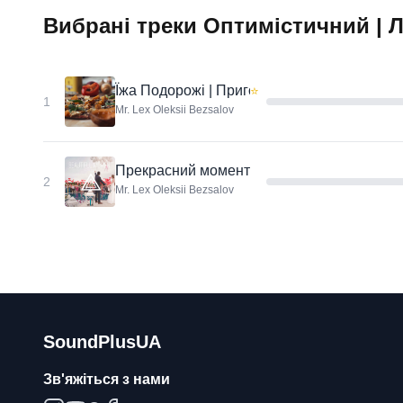
Вибрані треки Оптимістичний | 
Їжа Подорожі | Приготування їжі | Кухня
⭐
1
Mr. Lex Oleksii Bezsalov
Прекрасний момент
2
Mr. Lex Oleksii Bezsalov
SoundPlusUA
Зв'яжіться з нами