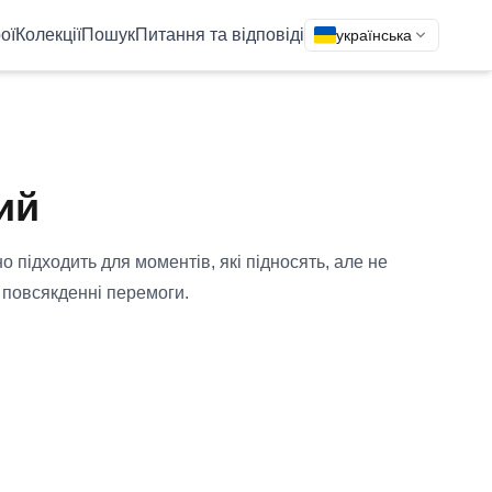
ої
Колекції
Пошук
Питання та відповіді
українська
ий
но підходить для моментів, які підносять, але не
 повсякденні перемоги.