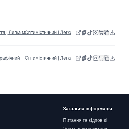
тя | Легка музика | Щоденні влоги
Оптимістичний | Легкий | Щасливий
графічний
Оптимістичний | Легкий | Щасливий
Загальна інформація
Питання та відповіді