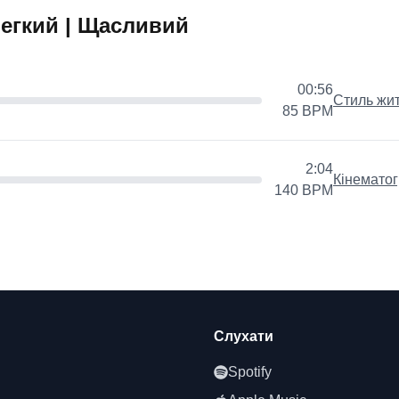
Легкий | Щасливий
00:56
Стиль жит
85
BPM
2:04
Кінемато
140
BPM
Слухати
Spotify