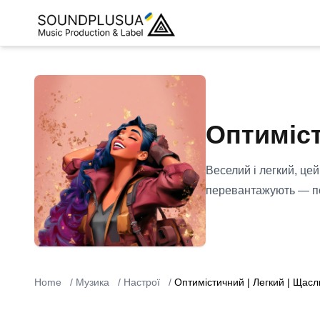
Оптиміст
Веселий і легкий, цей
перевантажують — под
Home
/
Музика
/
Настрої
/
Оптимістичний | Легкий | Щас