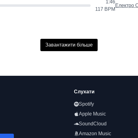
1:46
Електро С
117
BPM
Завантажити більше
Слухати
Spotify
Apple Music
SoundCloud
Amazon Music