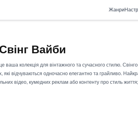
Жанри
Настр
Свінг Вайби
 це ваша колекція для вінтажного та сучасного стилю. Свінгов
х, які відчуваються одночасно елегантно та грайливо. Найкр
ьних відео, кумедних реклам або контенту про стиль життя;