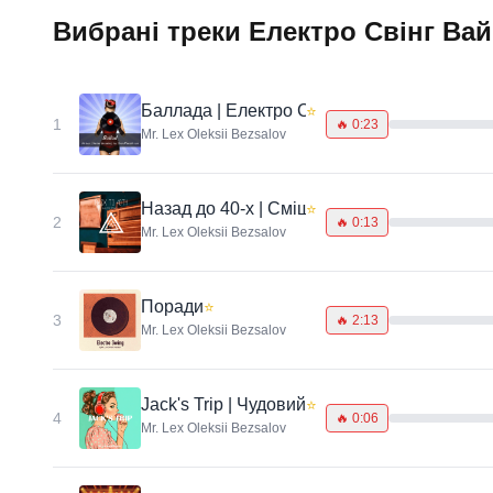
Вибрані треки Електро Свінг Ва
Баллада | Електро Свінг | Круто
⭐
1
🔥
0:23
Mr. Lex Oleksii Bezsalov
Назад до 40-х | Смішний електро-свінг
⭐
2
🔥
0:13
Mr. Lex Oleksii Bezsalov
Поради
⭐
3
🔥
2:13
Mr. Lex Oleksii Bezsalov
Jack's Trip | Чудовий електро свінг трек
⭐
4
🔥
0:06
Mr. Lex Oleksii Bezsalov