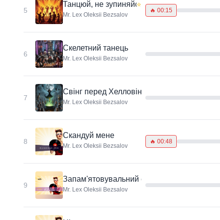
Танцюй, не зупиняйся
⭐
5
🔥
00:15
Mr. Lex Oleksii Bezsalov
Скелетний танець
6
Mr. Lex Oleksii Bezsalov
Свінг перед Хелловіном
7
Mr. Lex Oleksii Bezsalov
Скандуй мене
8
🔥
00:48
Mr. Lex Oleksii Bezsalov
Запам'ятовувальний свінг | Енергійне зад
9
Mr. Lex Oleksii Bezsalov