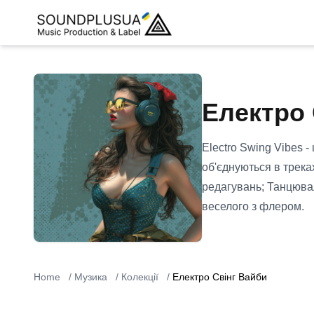
Електро 
Electro Swing Vibes -
об'єднуються в трека
редагувань; Танцювал
веселого з флером.
Home
/
Музика
/
Колекції
/
Електро Свінг Вайби