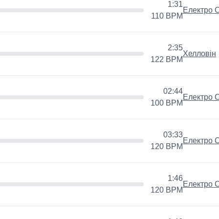
1:31
Електро С
110
BPM
2:35
Хелловін
122
BPM
02:44
Електро С
100
BPM
03:33
Електро С
120
BPM
оволення
1:46
Електро С
120
BPM