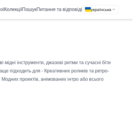
ої
Колекції
Пошук
Питання та відповіді
українська
і мідні інструменти, джазові ритми та сучасні біти
аще підходить для - Креативних роликів та ретро-
 Модних проектів, анімованих інтро або всього