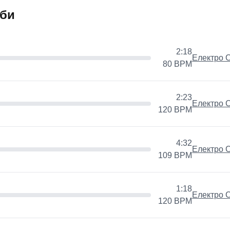
йби
2:18
Електро С
80
BPM
2:23
Електро С
120
BPM
4:32
Електро С
109
BPM
1:18
Електро С
120
BPM