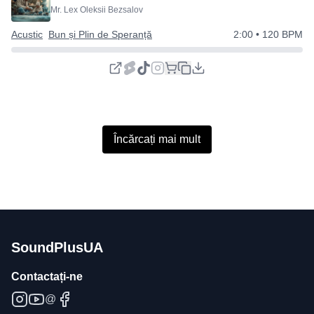
Mr. Lex Oleksii Bezsalov
Acustic
Bun și Plin de Speranță
2:00
• 120 BPM
Încărcați mai mult
SoundPlusUA
Contactați-ne
@