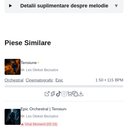
Detalii suplimentare despre melodie
▼
Piese Similare
Tensiune
⭐
Mr. Lex Oleksii Bezsalov
Orchestral
Cinematografic
Epic
1:50
• 115 BPM
Epic Orchestral | Tensiune Cinematică | Dramatic
⭐
Mr. Lex Oleksii Bezsalov
🔥 Viral Moment (
00:16
)