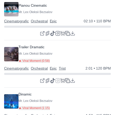
Pianou Cinematic
Mr. Lex Oleksii Bezsalov
Cinematografic
Orchestral
Epic
02:10
• 110 BPM
Trailer Dramatic
Mr. Lex Oleksii Bezsalov
🔥 Viral Moment (
0:58
)
Cinematografic
Orchestral
Epic
Trist
2:01
• 120 BPM
Dinamic
Mr. Lex Oleksii Bezsalov
🔥 Viral Moment (
1:15
)