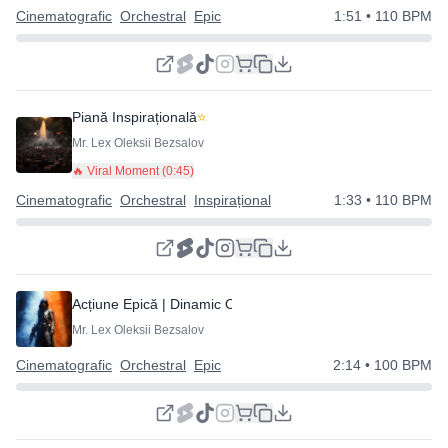
Cinematografic
Orchestral
Epic
1:51
• 110 BPM
Piană Inspirațională
⭐
Mr. Lex Oleksii Bezsalov
🔥 Viral Moment (
0:45
)
Cinematografic
Orchestral
Inspirațional
1:33
• 110 BPM
Acțiune Epică | Dinamic Orchestral
Mr. Lex Oleksii Bezsalov
Cinematografic
Orchestral
Epic
2:14
• 100 BPM