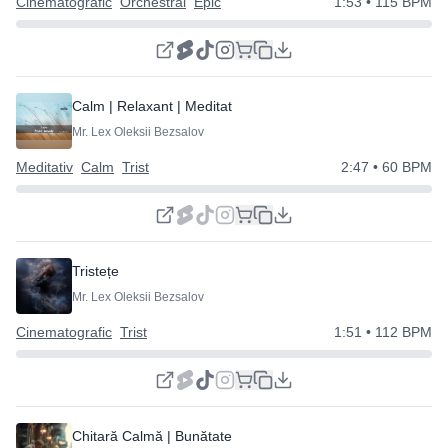
Cinematografic
Orchestral
Epic
1:53
• 115 BPM
Calm | Relaxant | Meditativ
Mr. Lex Oleksii Bezsalov
Meditativ
Calm
Trist
2:47
• 60 BPM
Tristețe
Mr. Lex Oleksii Bezsalov
Cinematografic
Trist
1:51
• 112 BPM
Chitară Calmă | Bunătate | Album de Familie