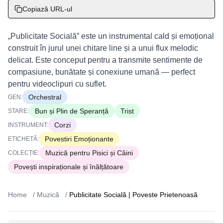
Copiază URL-ul
„Publicitate Socială” este un instrumental cald și emoțional
construit în jurul unei chitare line și a unui flux melodic
delicat. Este conceput pentru a transmite sentimente de
compasiune, bunătate și conexiune umană — perfect
pentru videoclipuri cu suflet.
Orchestral
GEN:
Bun și Plin de Speranță
Trist
STARE:
Corzi
INSTRUMENT:
Povestiri Emoționante
ETICHETĂ:
Muzică pentru Pisici și Câini
COLECȚIE:
Povești inspiraționale și înălțătoare
Home
/
Muzică
/
Publicitate Socială | Poveste Prietenoasă