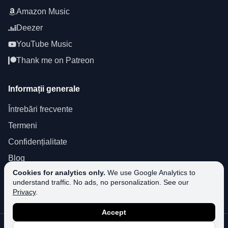
Amazon Music
Deezer
YouTube Music
Thank me on Patreon
Informații generale
Întrebări frecvente
Termeni
Confidențialitate
Blog
Cookies for analytics only.
We use Google Analytics to
About SoundPlusUA
understand traffic. No ads, no personalization. See our
Suport
Privacy
.
Accept
©
2026
SoundPlusUA.
Toate drepturile rezervate.