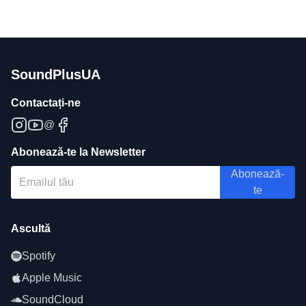
SoundPlusUA
Contactați-ne
@
Abonează-te la Newsletter
Abonează-
te
Ascultă
Spotify
Apple Music
SoundCloud