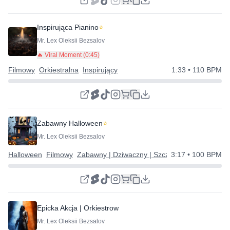
Inspirująca Pianino
⭐
Mr. Lex Oleksii Bezsalov
🔥 Viral Moment (
0:45
)
Filmowy
Orkiestralna
Inspirujący
1:33
• 110 BPM
Zabawny Halloween
⭐
Mr. Lex Oleksii Bezsalov
Halloween
Filmowy
Zabawny | Dziwaczny | Szczęśliwy
3:17
• 100 BPM
Epicka Akcja | Orkiestrowa Dynamiczna
Mr. Lex Oleksii Bezsalov