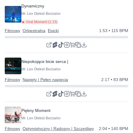
Dynamiczny
Mr. Lex Oleksii Bezsalov
🔥 Viral Moment (
1:15
)
Filmowy
Orkiestralna
Epicki
1:53
• 115 BPM
Niepokojące bicie serca | Muzyka thriller
Mr. Lex Oleksii Bezsalov
Filmowy
Napięty | Pełen napięcia
2:17
• 83 BPM
Piękny Moment
Mr. Lex Oleksii Bezsalov
Filmowy
Optymistyczny | Radosny | Szczęśliwy
2:04
• 140 BPM