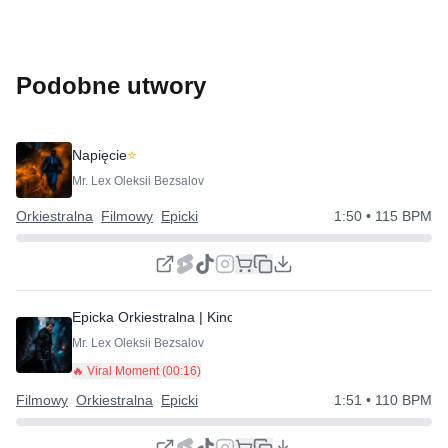
Podobne utwory
Napięcie
⭐
Mr. Lex Oleksii Bezsalov
Orkiestralna
Filmowy
Epicki
1:50
• 115 BPM
Epicka Orkiestralna | Kino Tension | Dramatyczny
⭐
Mr. Lex Oleksii Bezsalov
🔥 Viral Moment (
00:16
)
Filmowy
Orkiestralna
Epicki
1:51
• 110 BPM