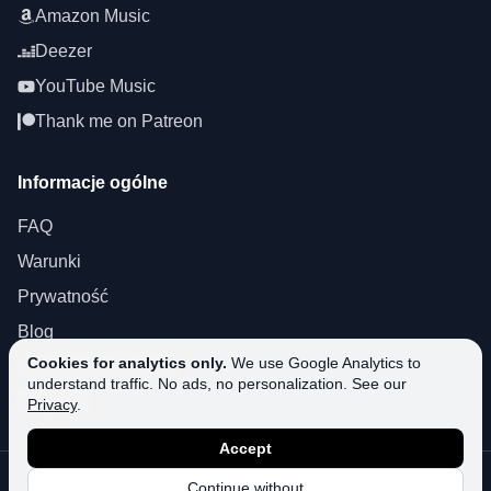
Amazon Music
Deezer
YouTube Music
Thank me on Patreon
Informacje ogólne
FAQ
Warunki
Prywatność
Blog
Cookies for analytics only.
We use Google Analytics to
About SoundPlusUA
understand traffic. No ads, no personalization. See our
Wsparcie
Privacy
.
Accept
©
2026
SoundPlusUA.
Wszelkie prawa zastrzeżone.
Continue without