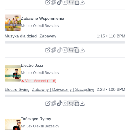
Zabawne Wspomnienia
Mr. Lex Oleksii Bezsalov
Muzyka dla dzieci
Zabawny
1:15
• 110 BPM
Electro Jazz
Mr. Lex Oleksii Bezsalov
🔥 Viral Moment (
1:18
)
Electro Swing
Zabawny | Dziwaczny | Szczęśliwy
2:28
Zabawny
• 100 BPM
Tańczące Rytmy
Mr. Lex Oleksii Bezsalov