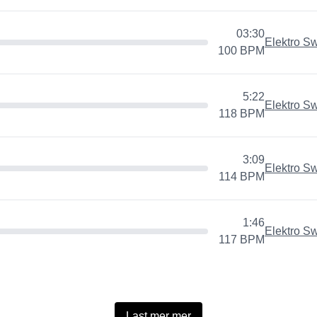
03:30
Elektro S
100
BPM
5:22
Elektro S
118
BPM
3:09
Elektro S
114
BPM
1:46
Elektro S
117
BPM
Last mer mer