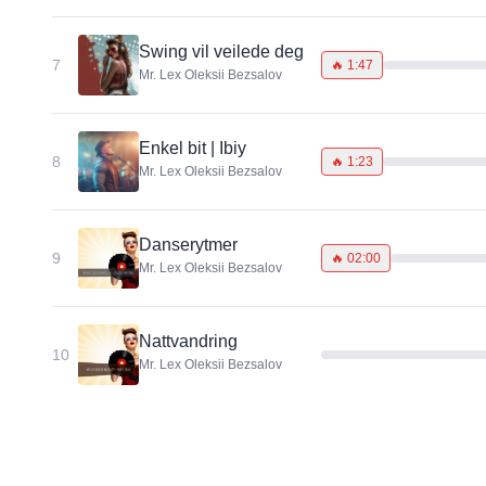
Swing vil veilede deg
7
🔥
1:47
Mr. Lex Oleksii Bezsalov
Enkel bit | Ibiy
8
🔥
1:23
Mr. Lex Oleksii Bezsalov
Danserytmer
9
🔥
02:00
Mr. Lex Oleksii Bezsalov
Nattvandring
10
Mr. Lex Oleksii Bezsalov