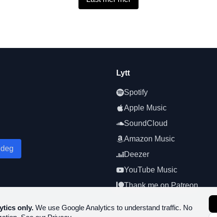
Lytt
Spotify
Apple Music
SoundCloud
Amazon Music
 deg
Deezer
YouTube Music
Thank me on Patreon
ytics only.
We use Google Analytics to understand traffic. No