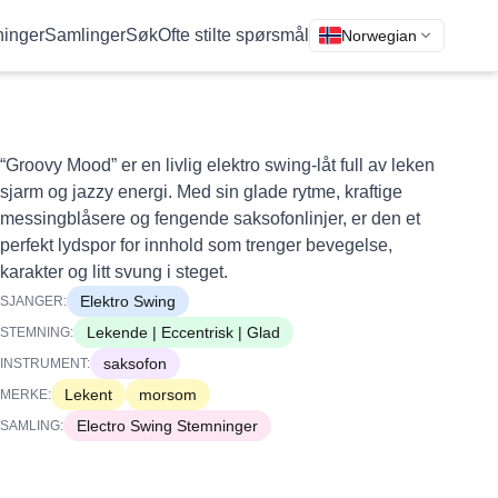
inger
Samlinger
Søk
Ofte stilte spørsmål
Norwegian
“Groovy Mood” er en livlig elektro swing-låt full av leken
sjarm og jazzy energi. Med sin glade rytme, kraftige
messingblåsere og fengende saksofonlinjer, er den et
perfekt lydspor for innhold som trenger bevegelse,
karakter og litt svung i steget.
Elektro Swing
SJANGER:
Lekende | Eccentrisk | Glad
STEMNING:
saksofon
INSTRUMENT:
Lekent
morsom
MERKE:
Electro Swing Stemninger
SAMLING: