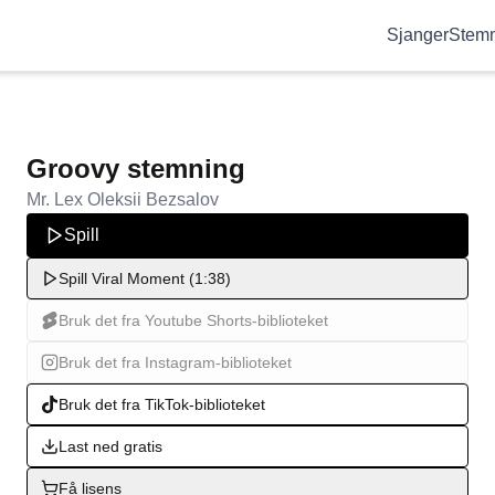
Sjanger
Stemn
Groovy stemning
Mr. Lex Oleksii Bezsalov
Spill
Spill Viral Moment (1:38)
Bruk det fra Youtube Shorts-biblioteket
Bruk det fra Instagram-biblioteket
Bruk det fra TikTok-biblioteket
Last ned gratis
Få lisens