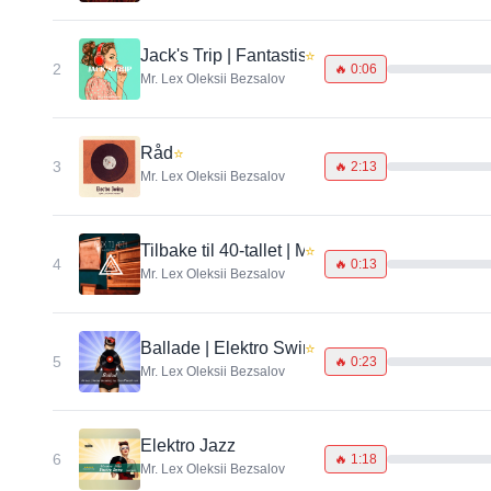
Jack's Trip | Fantastisk Electro Swing-låt
⭐
2
🔥
0:06
Mr. Lex Oleksii Bezsalov
Råd
⭐
3
🔥
2:13
Mr. Lex Oleksii Bezsalov
Tilbake til 40-tallet | Morsom Electro Swing
⭐
4
🔥
0:13
Mr. Lex Oleksii Bezsalov
Ballade | Elektro Swing | Kul
⭐
5
🔥
0:23
Mr. Lex Oleksii Bezsalov
Elektro Jazz
6
🔥
1:18
Mr. Lex Oleksii Bezsalov