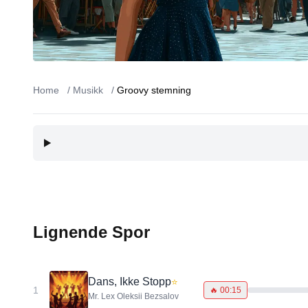
Home
/
Musikk
/
Groovy stemning
Lignende Spor
Dans, Ikke Stopp
⭐
1
🔥
00:15
Mr. Lex Oleksii Bezsalov