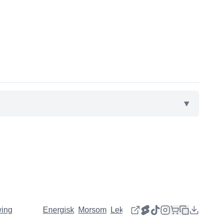
▼
wing
Energisk
Morsom
Lekende | Eccentrisk | Glad