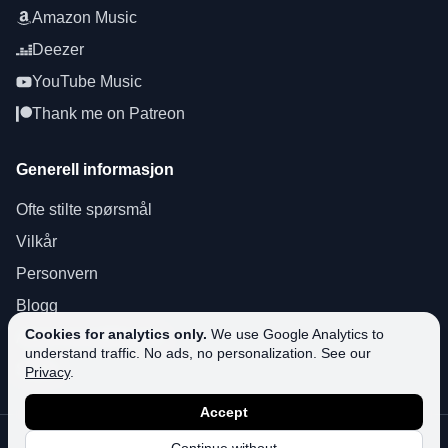
Amazon Music
Deezer
YouTube Music
Thank me on Patreon
Generell informasjon
Ofte stilte spørsmål
Vilkår
Personvern
Blogg
Cookies for analytics only.
We use Google Analytics to
About SoundPlusUA
understand traffic. No ads, no personalization. See our
Støtte
Privacy
.
Accept
©
2026
SoundPlusUA.
Alle rettigheter forbeholdt.