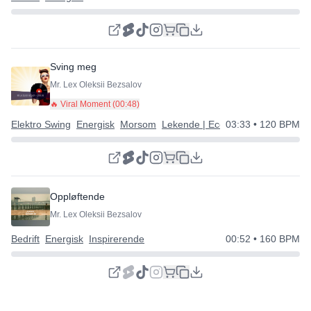
Sving meg
Mr. Lex Oleksii Bezsalov
🔥 Viral Moment (
00:48
)
Elektro Swing
Energisk
Morsom
Lekende | Eccentrisk | Glad
03:33
• 120 BPM
Oppløftende
Mr. Lex Oleksii Bezsalov
Bedrift
Energisk
Inspirerende
00:52
• 160 BPM