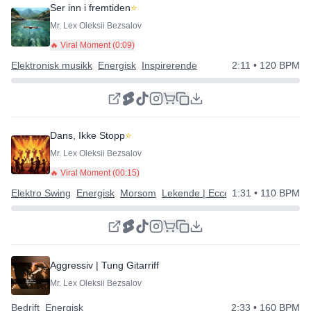
Ser inn i fremtiden
⭐
Mr. Lex Oleksii Bezsalov
🔥 Viral Moment (
0:09
)
Elektronisk musikk
Energisk
Inspirerende
2:11
• 120 BPM
Dans, Ikke Stopp
⭐
Mr. Lex Oleksii Bezsalov
🔥 Viral Moment (
00:15
)
Elektro Swing
Energisk
Morsom
Lekende | Eccentrisk | Glad
1:31
• 110 BPM
Aggressiv | Tung Gitarriff
Mr. Lex Oleksii Bezsalov
Bedrift
Energisk
2:33
• 160 BPM