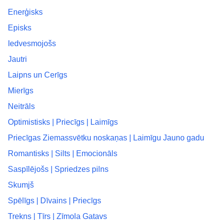
Enerģisks
Episks
Iedvesmojošs
Jautri
Laipns un Cerīgs
Mierīgs
Neitrāls
Optimistisks | Priecīgs | Laimīgs
Priecīgas Ziemassvētku noskaņas | Laimīgu Jauno gadu
Romantisks | Silts | Emocionāls
Saspīlējošs | Spriedzes pilns
Skumjš
Spēlīgs | Dīvains | Priecīgs
Trekns | Tīrs | Zīmola Gatavs