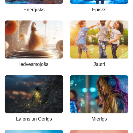
Enerģisks
Episks
Iedvesmojošs
Jautri
Laipns un Cerīgs
Mierīgs