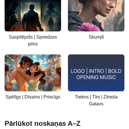
Saspīlējošs | Spriedzes
Skumjš
pilns
Spēlīgs | Dīvains | Priecīgs
Trekns | Tīrs | Zīmola
Gatavs
Pārlūkot noskaņas A–Z