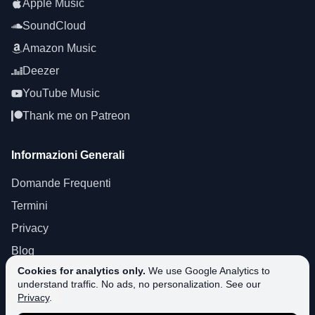
Apple Music
SoundCloud
Amazon Music
Deezer
YouTube Music
Thank me on Patreon
Informazioni Generali
Domande Frequenti
Termini
Privacy
Blog
Cookies for analytics only.
We use Google Analytics to
About SoundPlusUA
understand traffic. No ads, no personalization. See our
Supporto
Privacy
.