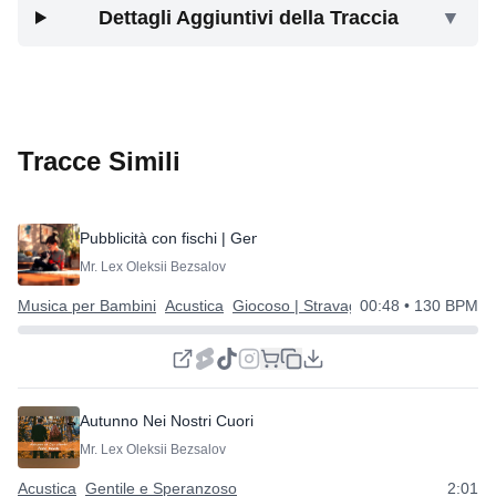
Dettagli Aggiuntivi della Traccia
▼
Tracce Simili
Pubblicità con fischi | Gentile e Semplice
Mr. Lex Oleksii Bezsalov
Musica per Bambini
Acustica
Giocoso | Stravagante | Felice
00:48
• 130 BPM
Autunno Nei Nostri Cuori
Mr. Lex Oleksii Bezsalov
Acustica
Gentile e Speranzoso
2:01