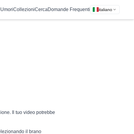
i
Umori
Collezioni
Cerca
Domande Frequenti
italiano
one. Il tuo video potrebbe
lezionando il brano