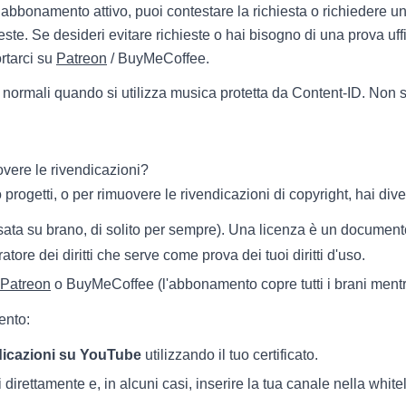
abbonamento attivo, puoi contestare la richiesta o richiedere un
este. Se desideri evitare richieste o hai bisogno di una prova uffi
rtarci su
Patreon
/ BuyMeCoffee.
o normali quando si utilizza musica protetta da Content-ID. Non 
vere le rivendicazioni?
 progetti, o per rimuovere le rivendicazioni di copyright, hai div
ata su brano, di solito per sempre). Una licenza è un documento 
ratore dei diritti che serve come prova dei tuoi diritti d'uso.
Patreon
o BuyMeCoffee (l'abbonamento copre tutti i brani mentre
ento:
ndicazioni su YouTube
utilizzando il tuo certificato.
irettamente e, in alcuni casi, inserire la tua canale nella whitel