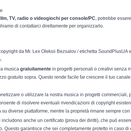
ne
film, TV, radio o videogiochi per console/PC
, potrebbe esser
ghiamo di contattarci direttamente per organizzarlo.
copyright da Mr. Lex Oleksii Bezsalov / etichetta SoundPlusUA e 
.
stra musica
gratuitamente
in progetti personali o creativi senza
lizzo gratuito sopra. Questo rende facile far crescere il tuo canal
netizzare o utilizzare la nostra musica in progetti commerciali,
nte di risolvere eventuali rivendicazioni di copyright esistenti e t
a su diverse piattaforme, mentre la proprietà rimane sempre con i
includono anche un certificato (prova dei diritti), che può esser
rio. Questo garantisce che sei completamente protetto in caso di 