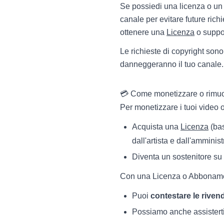
Se possiedi una licenza o un 
canale per evitare future richi
ottenere una
Licenza
o suppo
Le richieste di copyright son
danneggeranno il tuo canale.
💳 Come monetizzare o rimuo
Per monetizzare i tuoi video o
Acquista una
Licenza
(bas
dall'artista e dall'amminist
Diventa un sostenitore su
Con una Licenza o Abbonam
Puoi
contestare le rive
Possiamo anche assisterti d