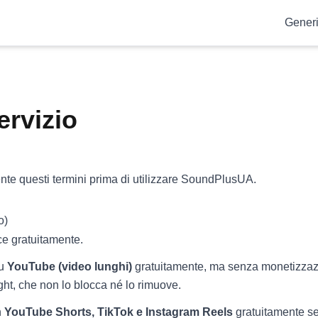
Gener
ervizio
nte questi termini prima di utilizzare SoundPlusUA.
o)
cce gratuitamente.
su
YouTube (video lunghi)
gratuitamente, ma senza monetizzazi
ght, che non lo blocca né lo rimuove.
n
YouTube Shorts, TikTok e Instagram Reels
gratuitamente se