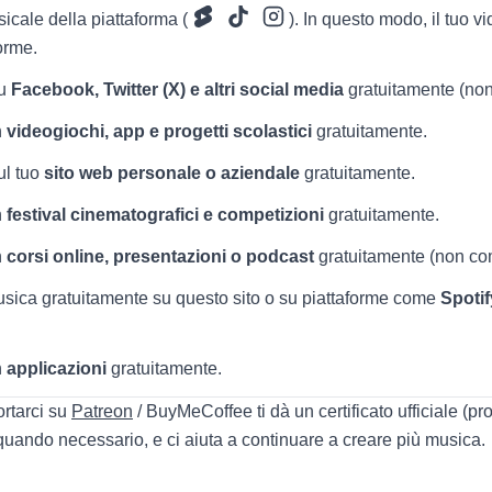
sicale della piattaforma (
). In questo modo, il tuo
orme.
su
Facebook, Twitter (X) e altri social media
gratuitamente (non
n
videogiochi, app e progetti scolastici
gratuitamente.
ul tuo
sito web personale o aziendale
gratuitamente.
n
festival cinematografici e competizioni
gratuitamente.
n
corsi online, presentazioni o podcast
gratuitamente (non co
usica gratuitamente su questo sito o su piattaforme come
Spoti
n
applicazioni
gratuitamente.
rtarci su
Patreon
/ BuyMeCoffee ti dà un certificato ufficiale (pro
 quando necessario, e ci aiuta a continuare a creare più musica.