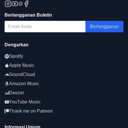
@
resmi hak, Anda selalu dapat memperoleh
Lisensi
atau mendukung kami di
Patreon
/
Berlangganan Buletin
BuyMeCoffee.
Berlangganan
Dengarkan
Spotify
Apple Music
SoundCloud
Amazon Music
Deezer
YouTube Music
Thank me on Patreon
Informasi Umum