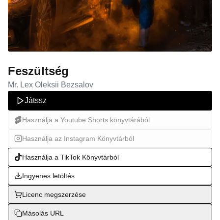
Feszültség
Mr. Lex Oleksii Bezsalov
Játssz
Használja a Youtube Shorts könyvtárából
Használja az Instagram Könyvtárból
Használja a TikTok Könyvtárból
Ingyenes letöltés
Licenc megszerzése
Másolás URL