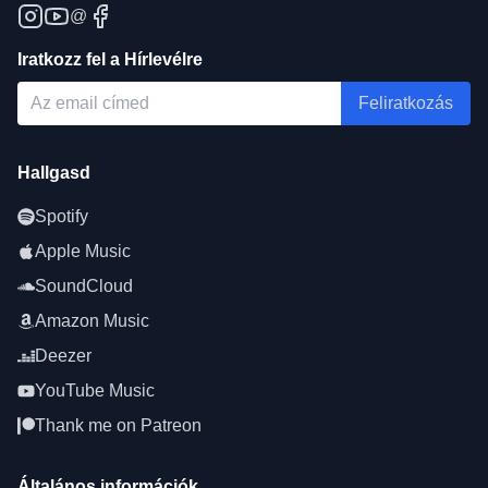
@
Iratkozz fel a Hírlevélre
Feliratkozás
Hallgasd
Spotify
Apple Music
SoundCloud
Amazon Music
Deezer
YouTube Music
Thank me on Patreon
Általános információk