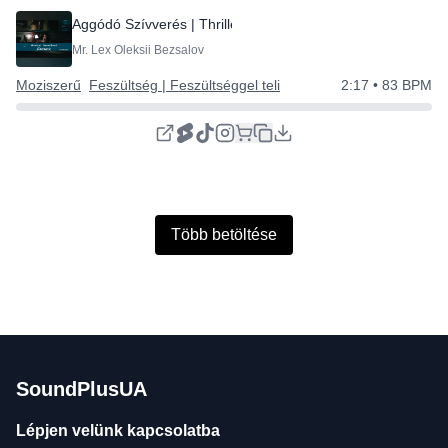
Aggódó Szívverés | Thriller zene
Mr. Lex Oleksii Bezsalov
Moziszerű
Feszültség | Feszültséggel teli
2:17
• 83 BPM
Több betöltése
SoundPlusUA
Lépjen velünk kapcsolatba