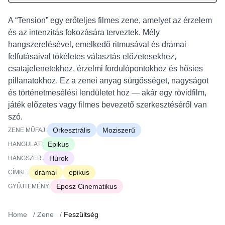
A “Tension” egy erőteljes filmes zene, amelyet az érzelem
és az intenzitás fokozására terveztek. Mély
hangszerelésével, emelkedő ritmusával és drámai
felfutásaival tökéletes választás előzetesekhez,
csatajelenetekhez, érzelmi fordulópontokhoz és hősies
pillanatokhoz. Ez a zenei anyag sürgősséget, nagyságot
és történetmesélési lendületet hoz — akár egy rövidfilm,
játék előzetes vagy filmes bevezető szerkesztéséről van
szó.
Orkesztrális
Moziszerű
ZENE MŰFAJ:
Epikus
HANGULAT:
Húrok
HANGSZER:
drámai
epikus
CÍMKE:
Eposz Cinematikus
GYŰJTEMÉNY:
Home
/
Zene
/
Feszültség