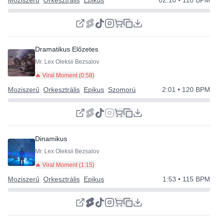
Moziszerű
Orkesztrális
Epikus
02:10
• 110 BPM
Dramatikus Előzetes
Mr. Lex Oleksii Bezsalov
🔥 Viral Moment (
0:58
)
Moziszerű
Orkesztrális
Epikus
Szomorú
2:01
• 120 BPM
Dinamikus
Mr. Lex Oleksii Bezsalov
🔥 Viral Moment (
1:15
)
Moziszerű
Orkesztrális
Epikus
1:53
• 115 BPM