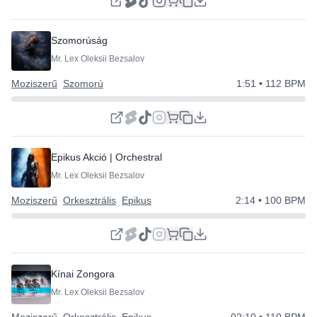
Szomorúság
Mr. Lex Oleksii Bezsalov
Moziszerű
Szomorú
1:51
• 112 BPM
Epikus Akció | Orchestral Dinamikus
Mr. Lex Oleksii Bezsalov
Moziszerű
Orkesztrális
Epikus
2:14
• 100 BPM
Kínai Zongora
Mr. Lex Oleksii Bezsalov