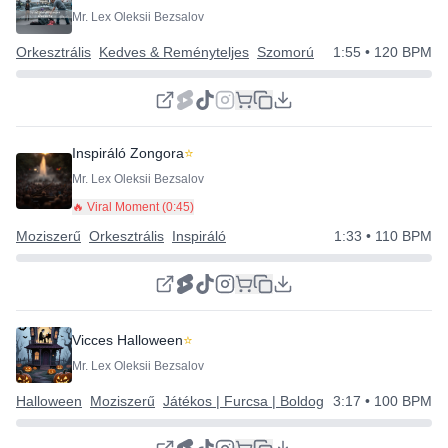
Mr. Lex Oleksii Bezsalov
Orkesztrális
Kedves & Reményteljes
Szomorú
1:55
• 120 BPM
Inspiráló Zongora
⭐
Mr. Lex Oleksii Bezsalov
🔥 Viral Moment (
0:45
)
Moziszerű
Orkesztrális
Inspiráló
1:33
• 110 BPM
Vicces Halloween
⭐
Mr. Lex Oleksii Bezsalov
Halloween
Moziszerű
Játékos | Furcsa | Boldog
3:17
• 100 BPM