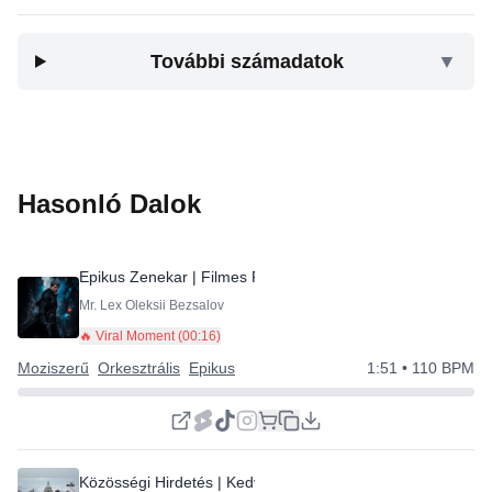
További számadatok
▼
Hasonló Dalok
Epikus Zenekar | Filmes Feszültség | Drámai
⭐
Mr. Lex Oleksii Bezsalov
🔥 Viral Moment (
00:16
)
Moziszerű
Orkesztrális
Epikus
1:51
• 110 BPM
Közösségi Hirdetés | Kedves Történet
⭐