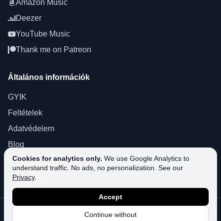
Amazon Music
Deezer
YouTube Music
Thank me on Patreon
Általános információk
GYIK
Feltételek
Adatvédelem
Blog
Cookies for analytics only.
We use Google Analytics to
About SoundPlusUA
understand traffic. No ads, no personalization. See our
Támogatás
Privacy
.
Accept
©
2026
SoundPlusUA.
Minden jog fenntartva.
Continue without