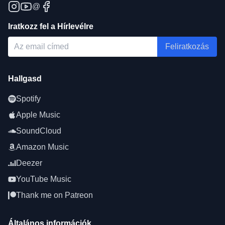
@
Iratkozz fel a Hírlevélre
Feliratkozás
Hallgasd
Spotify
Apple Music
SoundCloud
Amazon Music
Deezer
YouTube Music
Thank me on Patreon
Általános információk