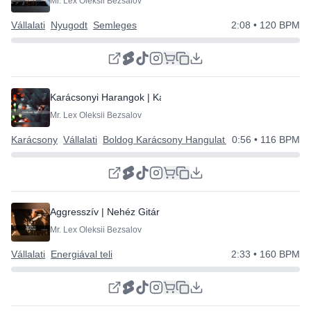
Mr. Lex Oleksii Bezsalov
Vállalati
Nyugodt
Semleges
2:08
• 120 BPM
Karácsonyi Harangok | Karácsonyi Vállalati
Mr. Lex Oleksii Bezsalov
Karácsony
Vállalati
Boldog Karácsony Hangulat | Boldog Új Évet
0:56
• 116 BPM
Aggresszív | Nehéz Gitár Riff
Mr. Lex Oleksii Bezsalov
Vállalati
Energiával teli
2:33
• 160 BPM