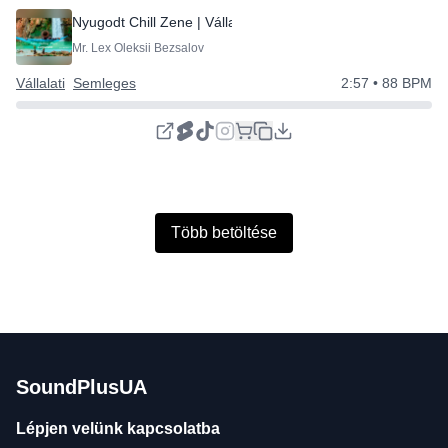
Nyugodt Chill Zene | Vállalati | Prezentáció
Mr. Lex Oleksii Bezsalov
Vállalati
Semleges
2:57
• 88 BPM
Több betöltése
SoundPlusUA
Lépjen velünk kapcsolatba