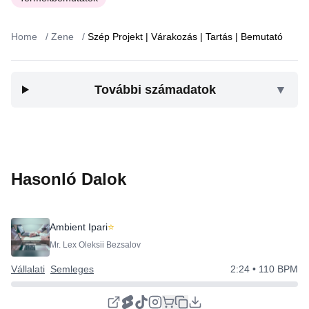
Home
/
Zene
/
Szép Projekt | Várakozás | Tartás | Bemutató
További számadatok
▼
Hasonló Dalok
Ambient Ipari
⭐
Mr. Lex Oleksii Bezsalov
Vállalati
Semleges
2:24
• 110 BPM