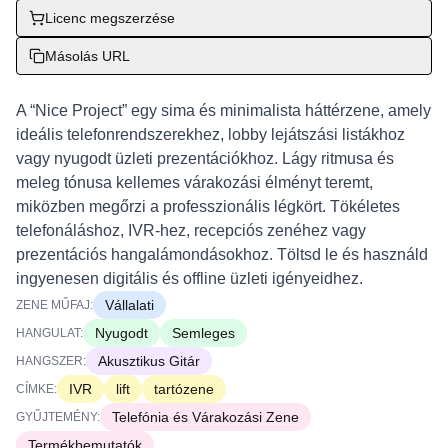
Licenc megszerzése
Másolás URL
A “Nice Project” egy sima és minimalista háttérzene, amely
ideális telefonrendszerekhez, lobby lejátszási listákhoz
vagy nyugodt üzleti prezentációkhoz. Lágy ritmusa és
meleg tónusa kellemes várakozási élményt teremt,
miközben megőrzi a professzionális légkört. Tökéletes
telefonáláshoz, IVR-hez, recepciós zenéhez vagy
prezentációs hangalámondásokhoz. Töltsd le és használd
ingyenesen digitális és offline üzleti igényeidhez.
Vállalati
ZENE MŰFAJ:
Nyugodt
Semleges
HANGULAT:
Akusztikus Gitár
HANGSZER:
IVR
lift
tartózene
CÍMKE:
Telefónia és Várakozási Zene
GYŰJTEMÉNY:
Termékbemutatók