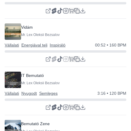
Vidám
Mr. Lex Oleksii Bezsalov
Vállalati
Energiával teli
Inspiráló
00:52
• 160 BPM
IT Bemutató
Mr. Lex Oleksii Bezsalov
Vállalati
Nyugodt
Semleges
3:16
• 120 BPM
Bemutató Zene