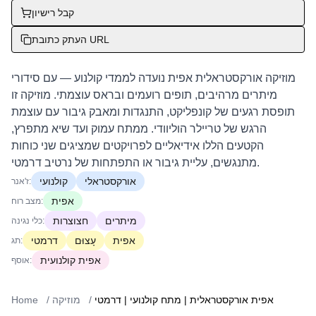
קבל רישיון
העתק כתובת URL
מוזיקה אורקסטראלית אפית נועדה לממדי קולנוע — עם סידורי
מיתרים מרהיבים, תופים רועמים ובראס עוצמתי. מוזיקה זו
תופסת רגעים של קונפליקט, התנגדות ומאבק גיבור עם עוצמת
הרגש של טריילר הוליוודי. ממתח עמוק ועד שיא מתפרץ,
הקטעים הללו אידיאליים לפרויקטים שמציגים שני כוחות
מתנגשים, עליית גיבור או התפתחות של נרטיב דרמטי.
אורקסטראלי
קולנועי
ז'אנר:
אפית
מצב רוח:
מיתרים
חצוצרות
כלי נגינה:
אפית
עָצוּם
דרמטי
תג:
אפית קולנועית
אוסף:
אפית אורקסטראלית | מתח קולנועי | דרמטי
/
מוזיקה
/
Home