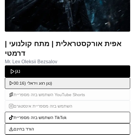
אפית אורקסטראלית | מתח קולנועי |
דרמטי
Mr. Lex Oleksii Bezsalov
נגן
נגן רגע ויראלי (00:16)
השתמש בזה מספריית YouTube Shorts
השתמש בזה מספריית אינסטגרם
השתמש בזה מספריית TikTok
הורד בחינם