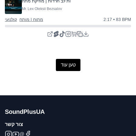
דפיקות לב חרדות | מוזיקת מתח
Mr. Lex Oleksii Bezsalov
• 83 BPM
2:17
מתוח | מותח
קולנועי
טען עוד
SoundPlusUA
צור קשר
@