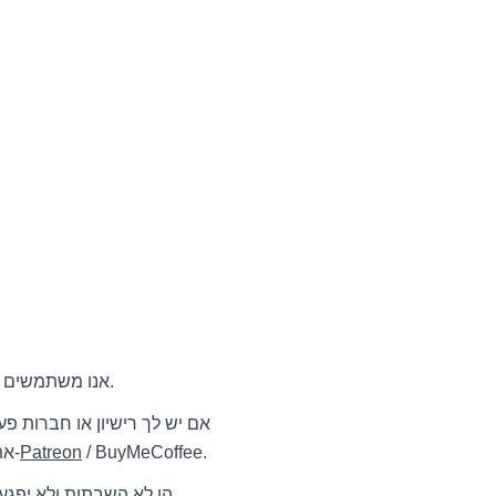
אנו משתמשים בזה כדי להגן על המוזיקה שלנו משימוש לא מורשה ולמנוע מאחרים לגנוב ולהירשם מחדש כשל עצמם.
אם יש לך רישיון או חברות פ
/ BuyMeCoffee.
Patreon
או לתמוך בנו ב-
את
תביעות על זכויות יוצרים הן דבר רגיל כשמשתמשים במוזיקה המוגנת על ידי Content-ID. הן לא השבתות ולא יפגעו בערוץ שלך.