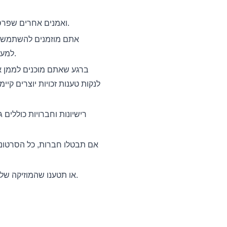
כל המוזיקה מוגנת בזכויות יוצרים על ידי מר. לקס אולקסי בזסלוב / תווית SoundPlusUA ואמנים אחרים שפרסמו באתר זה.
אתם מוזמנים להשתמש ב
למעלה. זה מקל עליכם לגדול את הערוץ, המותג או העבודה היצירתית שלכם ללא עלויות מיותרות בהתחלה.
ברגע שאתם מוכנים לממן או
לנקות טענות זכויות יוצרים קי
רישיונות וחברויות כוללים
אם תבטלו חברות, כל הסרטוני
אנא אל ת redistribute, resell, או תטענו שהמוזיקה שלנו היא שלכם. כיבוד זה מאפשר לנו להמשיך להציע גישה חינמית לכולם.