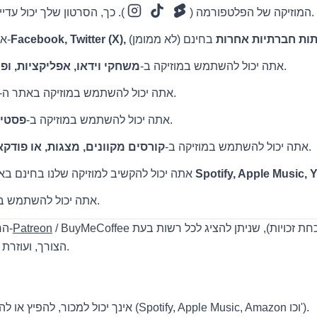
). כך, הסרטון שלך יכול עדיין להיות ממומן בפלטפורמות אלו.
המוזיקה של הפלטפורמה (
Facebook, Tw), ורשתות חברתיות אחרות
🟢 אתה יכול להשתמש במוזיקה ב-
בחינם.
🟢 אתה יכול להשתמש במוזיקה ב-
משחקי וידאו, אפליקציות, ופ
בחינם.
🟢 אתה יכול להשתמש במוזיקה באתר ה-
בחינם.
🟢 אתה יכול להשתמש במוזיקה ב-
פסטיב
בחינם (לא מסחריים).
🟢 אתה יכול להשתמש במוזיקה ב-
קורסים מקוונים, מצגות, או פודק
Spotify, Apple Music,
🟢 אתה יכול להקשיב למוזיקה שלנו בחינם באתר הזה או בפלטפורמות כמו
בחינם.
🟢 אתה יכול להשתמש ב
/ BuyMeCoffee מעניקה לך תעודה רשמית (הוכחת זכויות), שניתן להציג לכל רשות בעת
Patreon
או תמיכה בנו ב-
💡 
הצורך, ועוזרת לנו להמשיך ליצור מוזיקה נוספת.
⛔ אינך יכול למכור, להפיץ או להעלות את המוזיקה שלנו כשלך (Spotify, Apple Music, Amazon וכו').