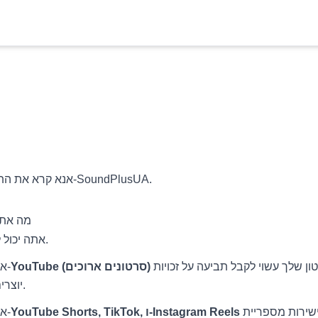
אנא קרא את התנאים הללו בעיון לפני השימוש ב-SoundPlusUA.
✅ מה את
🟢 אתה יכול להוריד את כל השירים בחינם.
בחינם, אך ללא מונטיזציה. הסרטון שלך עשוי לקבל תביעה על זכויות
YouTube (סרטונים ארוכים)
🟢 אתה יכול להשתמש במוזיקה ב-
יוצרים, אך זה לא חוסם או מסיר אותו.
בחינם על ידי בחירת השיר ישירות מספריית
YouTube Shorts, TikTok, ו-Instagram Reels
🟢 אתה יכול להשתמש במוזיקה ב-