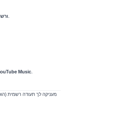
בחינם (לא ממומן).
itter (X
 YouTube Music
.