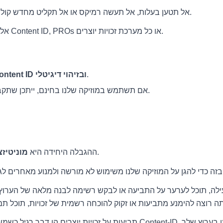
⛔ אל תטען בעלות, אל תעשה רמיקס או אל תקליט מחדש קולות ותשחרר את זה כקטע שלך.
⛔ אל תרשום את המוזיקה שלנו עם Content ID, PROs או כל מערכת זכויות יוצרים.
.
Content ID ובזיהוי דיגיטלי
.
אם תשתמש במוזיקה שלנו בחינם, ייתכן שתק
(הכנסות מפרסומות).
ההגבלה היחידה היא
מוניטיזצ
עילה, תוכל לערער על התביעה או לבקש רשימה לבנה מלאה של הערוץ 
ה רוצה להימנע מתביעות או זקוק להוכחה רשמית של זכויות, תוכל ת