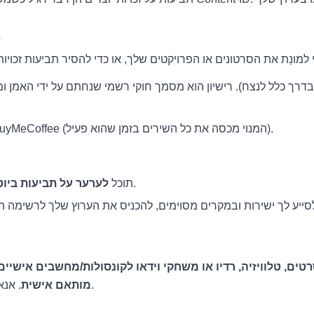
💳 א
דרך כלל לנצח). רישיון הוא מסמך חוקי רשמי שנחתם על ידי האמן ומ
או BuyMeCoffee (המנוי מכסה את כל השירים בזמן שהוא פעיל).
באמצעות התעודה שלך.
תוכל
לערער על תביעות ביוט
טים, טלוויזיה, רדיו או משחקי וידאו לקונסולות/מחשבים אישיים
. אנא צור קשר ישירות כדי לסדר זאת.
מותאם אישית