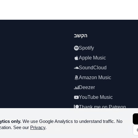
הקשב
Spotify
Apple Music
SoundCloud
Amazon Music
Deezer
YouTube Music
Thank me on Patreon
ytics only.
We use Google Analytics to understand traffic. No
zation. See our
Privacy
.
כל הזכויות שמורות.
SoundPlusUA.
2026
©