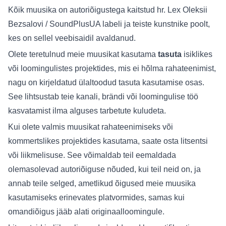
Kõik muusika on autoriõigustega kaitstud hr. Lex Oleksii
Bezsalovi / SoundPlusUA labeli ja teiste kunstnike poolt,
kes on sellel veebisaidil avaldanud.
Olete teretulnud meie muusikat kasutama
tasuta
isiklikes
või loomingulistes projektides, mis ei hõlma rahateenimist,
nagu on kirjeldatud ülaltoodud tasuta kasutamise osas.
See lihtsustab teie kanali, brändi või loomingulise töö
kasvatamist ilma alguses tarbetute kuludeta.
Kui olete valmis muusikat rahateenimiseks või
kommertslikes projektides kasutama, saate osta litsentsi
või liikmelisuse. See võimaldab teil eemaldada
olemasolevad autoriõiguse nõuded, kui teil neid on, ja
annab teile selged, ametlikud õigused meie muusika
kasutamiseks erinevates platvormides, samas kui
omandiõigus jääb alati originaalloomingule.