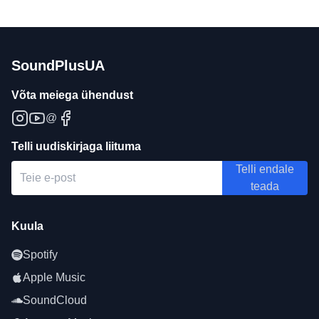
SoundPlusUA
Võta meiega ühendust
@
Telli uudiskirjaga liituma
Telli endale
teada
Kuula
Spotify
Apple Music
SoundCloud