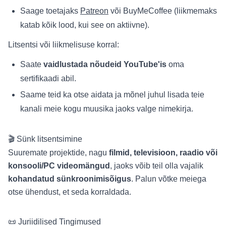
Saage toetajaks
Patreon
või BuyMeCoffee (liikmemaks
katab kõik lood, kui see on aktiivne).
Litsentsi või liikmelisuse korral:
Saate
vaidlustada nõudeid YouTube'is
oma
sertifikaadi abil.
Saame teid ka otse aidata ja mõnel juhul lisada teie
kanali meie kogu muusika jaoks valge nimekirja.
🎬 Sünk litsentsimine
Suuremate projektide, nagu
filmid, televisioon, raadio või
konsooli/PC videomängud
, jaoks võib teil olla vajalik
kohandatud sünkroonimisõigus
. Palun võtke meiega
otse ühendust, et seda korraldada.
📜 Juriidilised Tingimused