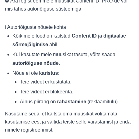
⛔ Ära registreeri meie muusikat Content ID, PRO-de või
mis tahes autoriõiguse süsteemiga.
ℹ️ Autoriõiguste nõuete kohta
Kõik meie lood on kaitstud
Content ID ja digitaalse
sõrmejälgimise
abil.
Kui kasutate meie muusikat tasuta, võite saada
autoriõiguse nõude
.
Nõue ei ole
karistus
:
Teie videot ei kustutata.
Teie videot ei blokeerita.
Ainus piirang on
rahastamine
(reklaamitulu).
Kasutame seda, et kaitsta oma muusikat volitamata
kasutamise eest ja vältida teiste selle varastamist ja enda
nimele registreerimist.