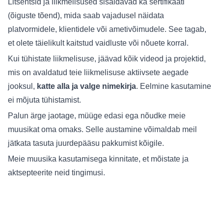
Litsentsid ja liikmelisused sisaldavad ka sertifikaati
(õiguste tõend), mida saab vajadusel näidata
platvormidele, klientidele või ametivõimudele. See tagab,
et olete täielikult kaitstud vaidluste või nõuete korral.
Kui tühistate liikmelisuse, jäävad kõik videod ja projektid,
mis on avaldatud teie liikmelisuse aktiivsete aegade
jooksul,
katte alla ja valge nimekirja
. Eelmine kasutamine
ei mõjuta tühistamist.
Palun ärge jaotage, müüge edasi ega nõudke meie
muusikat oma omaks. Selle austamine võimaldab meil
jätkata tasuta juurdepääsu pakkumist kõigile.
Meie muusika kasutamisega kinnitate, et mõistate ja
aktsepteerite neid tingimusi.