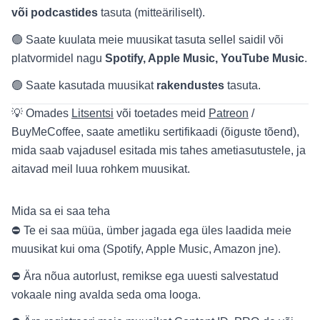
või podcastides
tasuta (mitteäriliselt).
🟢 Saate kuulata meie muusikat tasuta sellel saidil või
platvormidel nagu
Spotify, Apple Music, YouTube Music
.
🟢 Saate kasutada muusikat
rakendustes
tasuta.
💡 Omades
Litsentsi
või toetades meid
Patreon
/
BuyMeCoffee, saate ametliku sertifikaadi (õiguste tõend),
mida saab vajadusel esitada mis tahes ametiasutustele, ja
aitavad meil luua rohkem muusikat.
Mida sa ei saa teha
⛔ Te ei saa müüa, ümber jagada ega üles laadida meie
muusikat kui oma (Spotify, Apple Music, Amazon jne).
⛔ Ära nõua autorlust, remikse ega uuesti salvestatud
vokaale ning avalda seda oma looga.