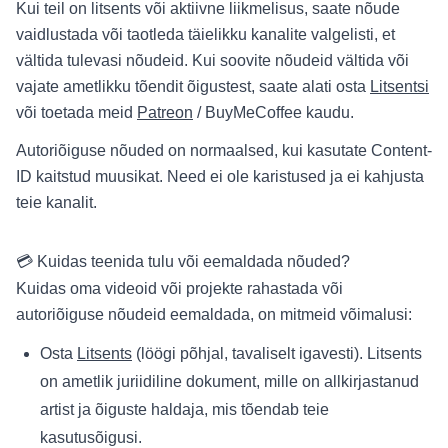
Kui teil on litsents või aktiivne liikmelisus, saate nõude
vaidlustada või taotleda täielikku kanalite valgelisti, et
vältida tulevasi nõudeid. Kui soovite nõudeid vältida või
vajate ametlikku tõendit õigustest, saate alati osta
Litsentsi
või toetada meid
Patreon
/ BuyMeCoffee kaudu.
Autoriõiguse nõuded on normaalsed, kui kasutate Content-
ID kaitstud muusikat. Need ei ole karistused ja ei kahjusta
teie kanalit.
💳 Kuidas teenida tulu või eemaldada nõuded?
Kuidas oma videoid või projekte rahastada või
autoriõiguse nõudeid eemaldada, on mitmeid võimalusi:
Osta
Litsents
(löögi põhjal, tavaliselt igavesti). Litsents
on ametlik juriidiline dokument, mille on allkirjastanud
artist ja õiguste haldaja, mis tõendab teie
kasutusõigusi.