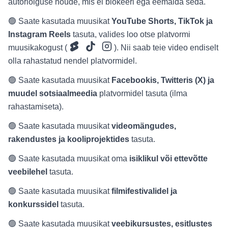
autoriõiguse nõude, mis ei blokeeri ega eemalda seda.
🟢 Saate kasutada muusikat
YouTube Shorts, TikTok ja
Instagram Reels
tasuta, valides loo otse platvormi
muusikakogust (
). Nii saab teie video endiselt
olla rahastatud nendel platvormidel.
🟢 Saate kasutada muusikat
Facebookis, Twitteris (X) ja
muudel sotsiaalmeedia
platvormidel tasuta (ilma
rahastamiseta).
🟢 Saate kasutada muusikat
videomängudes,
rakendustes ja kooliprojektides
tasuta.
🟢 Saate kasutada muusikat oma
isiklikul või ettevõtte
veebilehel
tasuta.
🟢 Saate kasutada muusikat
filmifestivalidel ja
konkurssidel
tasuta.
🟢 Saate kasutada muusikat
veebikursustes, esitlustes