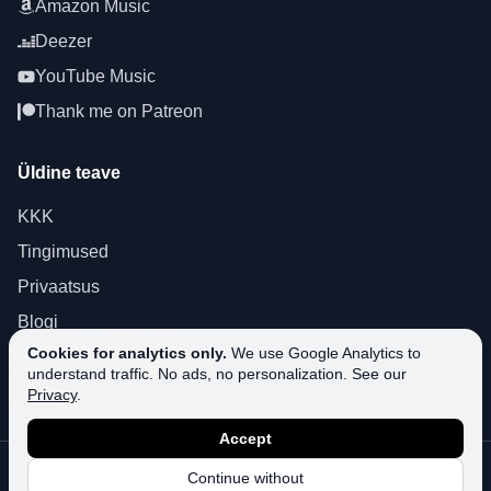
Amazon Music
Deezer
YouTube Music
Thank me on Patreon
Üldine teave
KKK
Tingimused
Privaatsus
Blogi
Cookies for analytics only.
We use Google Analytics to
About SoundPlusUA
understand traffic. No ads, no personalization. See our
Toetamine
Privacy
.
Accept
©
2026
SoundPlusUA.
Kõik õigused kaitstud.
Continue without