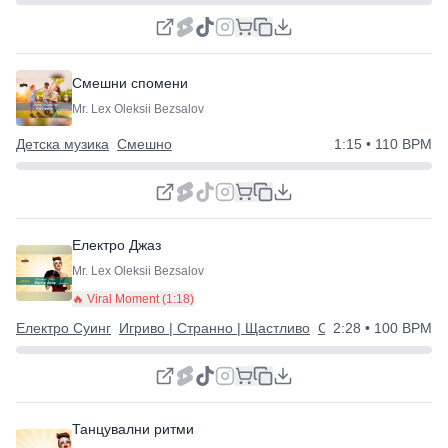
Смешни спомени
Mr. Lex Oleksii Bezsalov
Детска музика
Смешно
1:15
• 110 BPM
Електро Джаз
Mr. Lex Oleksii Bezsalov
🔥 Viral Moment (
1:18
)
Електро Суинг
Игриво | Странно | Щастливо
Смешно
2:28
• 100 BPM
Танцувални ритми