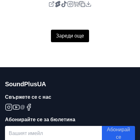
Зареди още
SoundPlusUA
Свържете се с нас
@
Абонирайте се за бюлетина
Абонирай
се