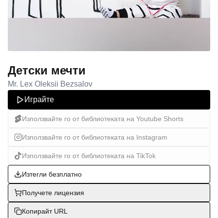
Детски мечти
Mr. Lex Oleksii Bezsalov
Играйте
Използвайте го от библиотеката на Youtube Shorts
Използвайте го от библиотеката на Instagram
Използвайте го от библиотеката на TikTok
Изтегли безплатно
Получете лицензия
Копирайт URL