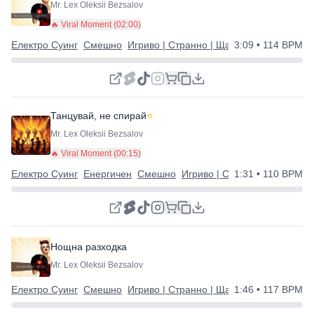
Mr. Lex Oleksii Bezsalov
🔥 Viral Moment (
02:00
)
Електро Суинг
Смешно
Игриво | Странно | Щастливо
3:09
• 114 BPM
Танцувай, не спирай
⭐
Mr. Lex Oleksii Bezsalov
🔥 Viral Moment (
00:15
)
Електро Суинг
Енергичен
Смешно
Игриво | Странно | Щастлив
1:31
• 110 BPM
Нощна разходка
Mr. Lex Oleksii Bezsalov
Електро Суинг
Смешно
Игриво | Странно | Щастливо
1:46
• 117 BPM