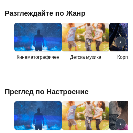
Разглеждайте по Жанр
Кинематографичен
Детска музика
Корпор
Преглед по Настроение