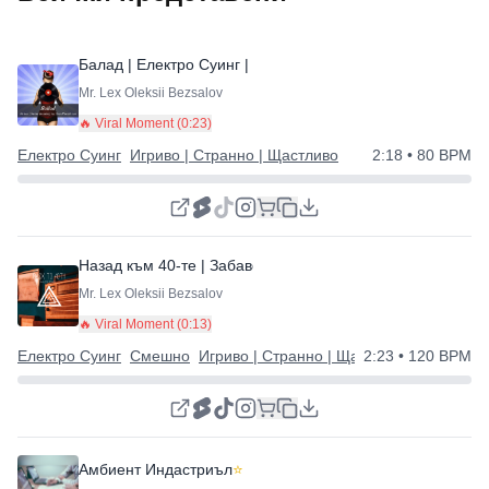
Балад | Електро Суинг | Яко
⭐
Mr. Lex Oleksii Bezsalov
🔥 Viral Moment (
0:23
)
Електро Суинг
Игриво | Странно | Щастливо
2:18
• 80 BPM
Назад към 40-те | Забавен електро суинг
⭐
Mr. Lex Oleksii Bezsalov
🔥 Viral Moment (
0:13
)
Електро Суинг
Смешно
Игриво | Странно | Щастливо
2:23
• 120 BPM
Амбиент Индастриъл
⭐