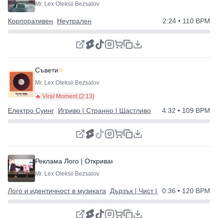
Mr. Lex Oleksii Bezsalov
Корпоративен
Неутрален
2:24
• 110 BPM
Съвети
⭐
Mr. Lex Oleksii Bezsalov
🔥 Viral Moment (
2:13
)
Електро Суинг
Игриво | Странно | Щастливо
4:32
• 109 BPM
Реклама Лого | Откриване | Интро
⭐
Mr. Lex Oleksii Bezsalov
Лого и идентичност в музиката
Дързък | Чист | Готов за брандир
0:36
• 120 BPM