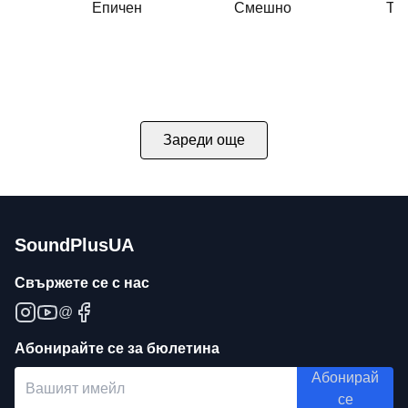
Епичен
Смешно
Тъ
Зареди още
SoundPlusUA
Свържете се с нас
@
Абонирайте се за бюлетина
Абонирай
се