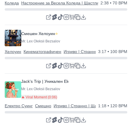
Коледа
Настроение за Весела Коледа | Щастлива Нова Година
2:38
• 70 BPM
Смешен Хелоуин
⭐
Mr. Lex Oleksii Bezsalov
Хелоуин
Кинематографичен
Игриво | Странно | Щастливо
3:17
• 100 BPM
Jack's Trip | Уникален Electro Swing трак
⭐
Mr. Lex Oleksii Bezsalov
🔥 Viral Moment (
0:06
)
Електро Суинг
Смешно
Игриво | Странно | Щастливо
1:18
• 120 BPM