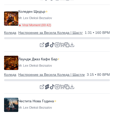
Коледен Щедър
⭐
Mr. Lex Oleksii Bezsalov
🔥 Viral Moment (
00:42
)
Коледа
Настроение за Весела Коледа | Щастлива Нова Година
1:31
• 160 BPM
Лаундж Джаз Кафе Бар
⭐
Mr. Lex Oleksii Bezsalov
Коледа
Настроение за Весела Коледа | Щастлива Нова Година
3:15
• 80 BPM
Честита Нова Година
⭐
Mr. Lex Oleksii Bezsalov