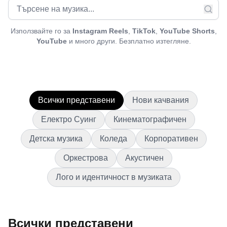
Използвайте го за
Instagram Reels
,
TikTok
,
YouTube Shorts
,
YouTube
и много други. Безплатно изтегляне.
Всички представени
Нови качвания
Електро Суинг
Кинематографичен
Детска музика
Коледа
Корпоративен
Оркестрова
Акустичен
Лого и идентичност в музиката
Всички представени