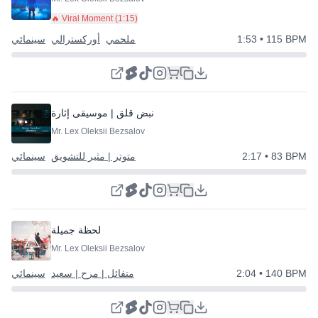
🔥 Viral Moment (
1:15
)
• 115 BPM
1:53
ملحمي
أوركسترالي
سينمائي
نبض قلق | موسيقى إثارة
Mr. Lex Oleksii Bezsalov
• 83 BPM
2:17
متوتر | مثير للتشويق
سينمائي
لحظة جميلة
Mr. Lex Oleksii Bezsalov
• 140 BPM
2:04
متفائل | مرح | سعيد
سينمائي