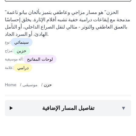
"الحزن" هو مسار مزاجي وعاطفي يتميز بألحان بيانو ناعمة
مدمجة مع إيقاعات درامية خفية تشبه أفلام الإثارة. يخلق إحساسًا
بالعمق العاطفي والتوتر - مثالي لنقل الصراع الداخلي، أو التأمل
الهادئ، أو السرد الجاد.
سينمائي
نوع:
حزين
مزاج:
لوحات المفاتيح
آلة موسيقية:
درامي
علامة:
حزن
/
موسيقى
/
Home
▼
تفاصيل المسار الإضافية