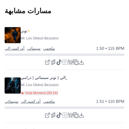
مسارات مشابهة
⭐
توتر
Mr. Lex Oleksii Bezsalov
• 115 BPM
1:50
ملحمي
سينمائي
أوركسترالي
⭐
ملحمي أوركسترالي | توتر سينمائي | درامي
Mr. Lex Oleksii Bezsalov
🔥 Viral Moment (
00:16
)
• 110 BPM
1:51
ملحمي
أوركسترالي
سينمائي