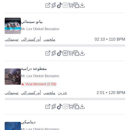
بيانو سينمائي
Mr. Lex Oleksii Bezsalov
• 110 BPM
02:10
ملحمي
أوركسترالي
سينمائي
مقطوعة درامية
Mr. Lex Oleksii Bezsalov
🔥 Viral Moment (
0:58
)
• 120 BPM
2:01
حزين
ملحمي
أوركسترالي
سينمائي
ديناميكي
Mr. Lex Oleksii Bezsalov