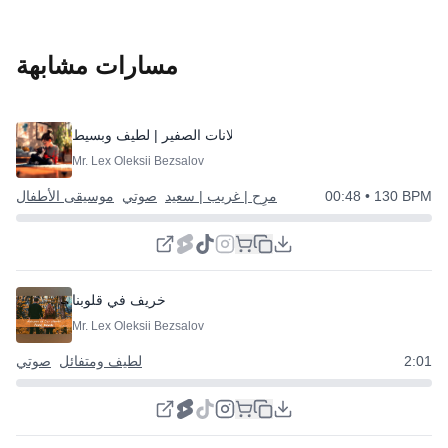
مسارات مشابهة
إعلانات الصفير | لطيف وبسيط
Mr. Lex Oleksii Bezsalov
• 130 BPM
00:48
مرِح | غريب | سعيد
صوتي
موسيقى الأطفال
خريف في قلوبنا
Mr. Lex Oleksii Bezsalov
2:01
لطيف ومتفائل
صوتي