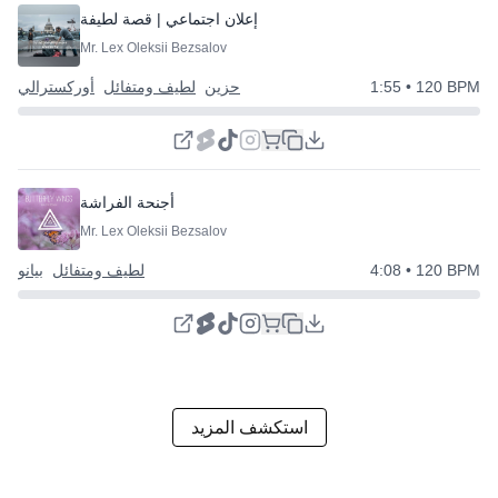
⭐
إعلان اجتماعي | قصة لطيفة
Mr. Lex Oleksii Bezsalov
• 120 BPM
1:55
حزين
لطيف ومتفائل
أوركسترالي
أجنحة الفراشة
Mr. Lex Oleksii Bezsalov
• 120 BPM
4:08
لطيف ومتفائل
بيانو
استكشف المزيد