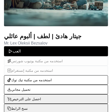
جيتار هادئ | لطف | ألبوم عائلي
Mr. Lex Oleksii Bezsalov
العب
استخدمه من مكتبة يوتيوب شورتس
استخدمه من مكتبة إنستغرام
استخدمه من مكتبة تيك توك
تحميل مجاني
احصل على الترخيص
نسخ الرابط