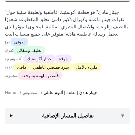
“جيتار هادئ” هو قطعة أكوستيك عاطفية ولطيفة مبنية حول
نقرات جيتار ناعمة وكورال ذكور دافئ. تخلق المقطوعة شعورًا
باللطف والرعاية والاتصال البشري - مثالية للمحتوى المؤثر الذي
يحمل رسالة عاطفية هادئة. متوفر على جميع منصات البث.
صوتي
نوع:
لطيف ومتفائل
مزاج:
جوقة
جيتار أكوستيك
آلة موسيقية:
مليء بالأمل
سرد قصصي عاطفي
دافئ
علامة:
قصص ملهمة ومرفعة
مجموعة:
جيتار هادئ | لطف | ألبوم عائلي
/
موسيقى
/
Home
▼
تفاصيل المسار الإضافية