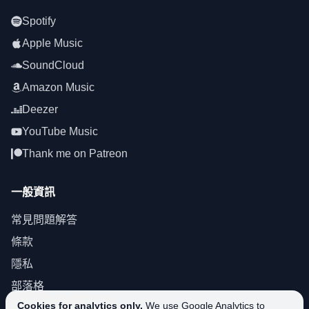
Spotify
Apple Music
SoundCloud
Amazon Music
Deezer
YouTube Music
Thank me on Patreon
一般資訊
常見問題解答
條款
隱私
部落格
Cookies for analytics only.
We use Google Analytics to
About SoundPlusUA