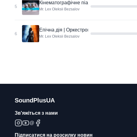
Кінематографічне піано
5
Mr. Lex Oleksii Bezsalov
Епічна дія | Оркестрова динаміка
6
Mr. Lex Oleksii Bezsalov
SoundPlusUA
Зв'яжіться з нами
@
Підписатися на розсилку новин