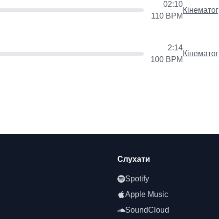
02:10
Кінемато
110
BPM
2:14
Кінемато
100
BPM
Слухати
Spotify
Apple Music
SoundCloud