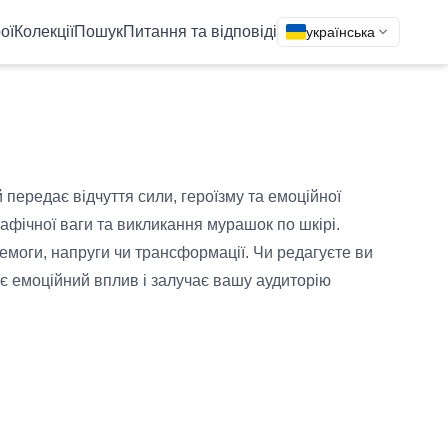
ої
Колекції
Пошук
Питання та відповіді
українська
передає відчуття сили, героїзму та емоційної
рафічної ваги та викликання мурашок по шкірі.
ремоги, напруги чи трансформації. Чи редагуєте ви
ює емоційний вплив і залучає вашу аудиторію