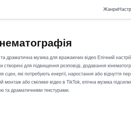
Жанри
Настр
інематографія
та драматична музика для вражаючих відео Епічний настрій 
еки створені для підвищення розповіді, додавання кінематог
ля сцен, які потребують енергії, наростання або відчуття пе
й монтаж або сміливе відео в TikTok, епічна музика підсил
ю та драматичними текстурами.