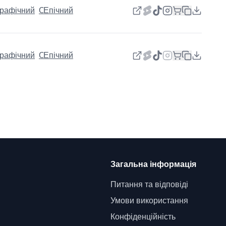
графічний
Оркестрова
Епічний
графічний
Оркестрова
Епічний
Загальна інформація
Питання та відповіді
Умови використання
Конфіденційність