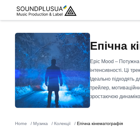
Епічна к
Epic Mood – Потужна 
інтенсивності. Ці тр
Ідеально підходять д
трейлер, мотиваційни
зростаючою динаміко
Home
/
Музика
/
Колекції
/
Епічна кінематографія