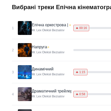
Вибрані треки Епічна кінематогр
Епічна оркестрова | Кінематографічна нап
⭐
1
🔥
00:16
Mr. Lex Oleksii Bezsalov
Напруга
⭐
2
Mr. Lex Oleksii Bezsalov
Динамічний
3
🔥
1:15
Mr. Lex Oleksii Bezsalov
Драматичний трейлер
4
🔥
0:58
Mr. Lex Oleksii Bezsalov