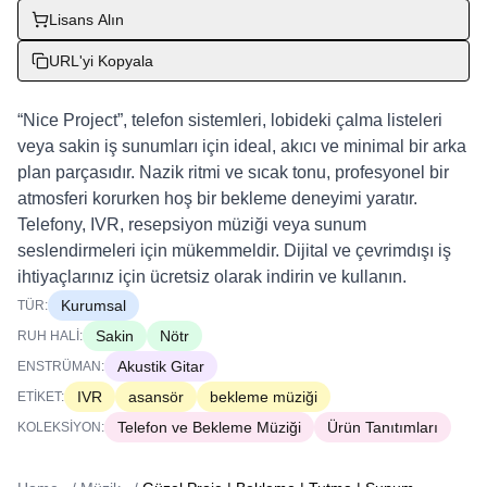
Lisans Alın
URL'yi Kopyala
“Nice Project”, telefon sistemleri, lobideki çalma listeleri
veya sakin iş sunumları için ideal, akıcı ve minimal bir arka
plan parçasıdır. Nazik ritmi ve sıcak tonu, profesyonel bir
atmosferi korurken hoş bir bekleme deneyimi yaratır.
Telefony, IVR, resepsiyon müziği veya sunum
seslendirmeleri için mükemmeldir. Dijital ve çevrimdışı iş
ihtiyaçlarınız için ücretsiz olarak indirin ve kullanın.
Kurumsal
TÜR:
Sakin
Nötr
RUH HALI:
Akustik Gitar
ENSTRÜMAN:
IVR
asansör
bekleme müziği
ETIKET:
Telefon ve Bekleme Müziği
Ürün Tanıtımları
KOLEKSIYON: