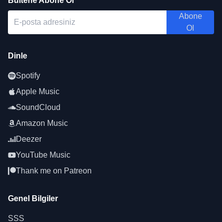
Bültene Abone Ol
Abone
Ol
Dinle
Spotify
Apple Music
SoundCloud
Amazon Music
Deezer
YouTube Music
Thank me on Patreon
Genel Bilgiler
SSS