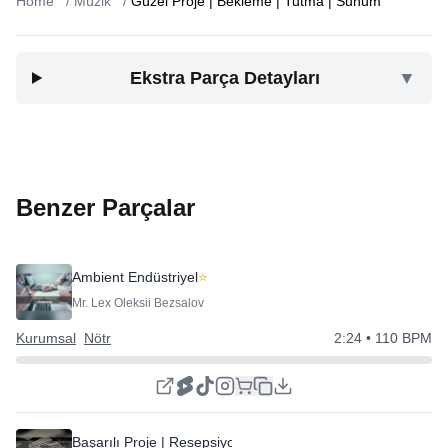
Home
/
Müzik
/
Güzel Proje | Bekleme | Tutma | Sunum
Ekstra Parça Detayları
▼
Benzer Parçalar
Ambient Endüstriyel
⭐
Mr. Lex Oleksii Bezsalov
Kurumsal
Nötr
2:24
• 110 BPM
Başarılı Proje | Resepsiyon Tutun