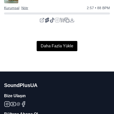
Kurumsal
Nötr
2:57
• 88 BPM
Daha Fazla Yükle
SoundPlusUA
Bize Ulaşın
@