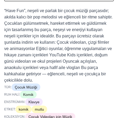
“Have Fun”, neşeli ve parlak bir çocuk müziği parçasıdır;
akılda kalıcı bir pop melodisi ve eğlenceli bir ritme sahiptir.
Çocukları gülümsetmek, hareket ettirmek ve güldürmek
için tasarlanmış bu parça, neşeyi ve enerjiyi kutlayan
neşeli içerikler için idealdir. Bu parçayı ücretsiz olarak
şunlarda indirin ve kullanın: Çocuk videoları, çizgi filmler
ve animasyonlar Eğitici oyunlar, öğrenme uygulamaları ve
hikaye zamanı içerikleri YouTube Kids içerikleri, doğum
günü videoları ve okul projeleri Oyuncak açılışları,
anaokulu içerikleri veya hafif aile vlogları Bu parça
kahkahalar getiriyor — eğlenceli, neşeli ve çocukça bir
çekicilikle dolu.
Çocuk Müziği
TÜR:
Komik
RUH HALI:
Klavye
ENSTRÜMAN:
komik
mutlu
ETIKET:
Çocuk Videoları için Müzik
KOLEKSIYON: