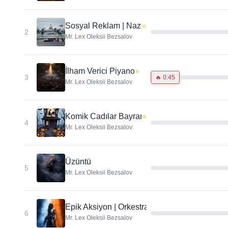
Sosyal Reklam | Nazik Hikaye
⭐
2
Mr. Lex Oleksii Bezsalov
İlham Verici Piyano
⭐
3
🔥
0:45
Mr. Lex Oleksii Bezsalov
Komik Cadılar Bayramı
⭐
4
Mr. Lex Oleksii Bezsalov
Üzüntü
5
Mr. Lex Oleksii Bezsalov
Epik Aksiyon | Orkestral Dinamik
6
Mr. Lex Oleksii Bezsalov