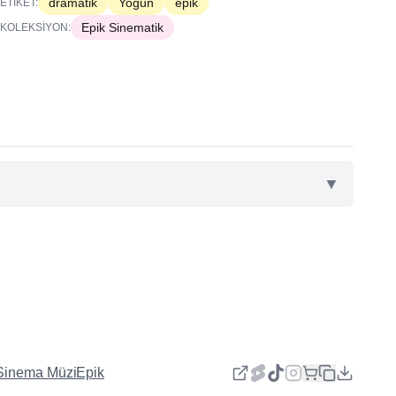
dramatik
Yoğun
epik
ETIKET:
Epik Sinematik
KOLEKSIYON:
▼
Sinema Müziği
Epik