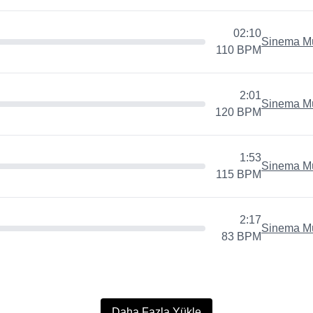
02:10
Sinema Mü
110
BPM
2:01
Sinema Mü
120
BPM
1:53
Sinema Mü
115
BPM
2:17
Sinema Mü
83
BPM
Daha Fazla Yükle