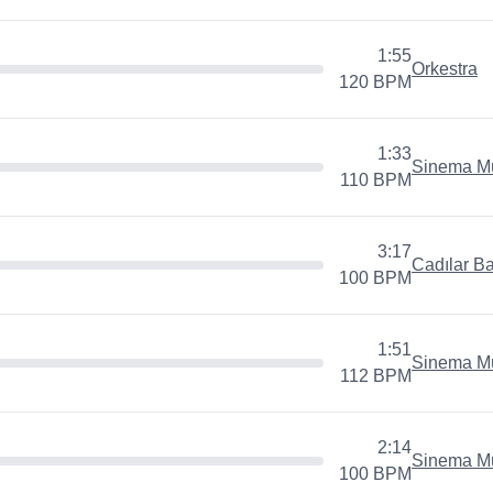
1:55
Orkestra
120
BPM
1:33
Sinema Mü
110
BPM
3:17
Cadılar B
100
BPM
1:51
Sinema Mü
112
BPM
2:14
Sinema Mü
100
BPM