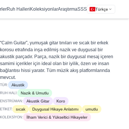
rler
Ruh Halleri
Koleksiyonlar
Araştırma
SSS
Türkçe
“Calm Guitar”, yumuşak gitar tınıları ve sıcak bir erkek
korosu etrafında inşa edilmiş nazik ve duygusal bir
akustik parçadır. Parça, nazik bir duygusal mesaj içeren
samimi içerikler için ideal olan bir iyilik, özen ve insan
bağlantısı hissi yaratır. Tüm müzik akış platformlarında
mevcut.
Akustik
TÜR:
Nazik & Umutlu
RUH HALI:
Akustik Gitar
Koro
ENSTRÜMAN:
sıcak
Duygusal Hikaye Anlatımı
umutlu
ETIKET:
İlham Verici & Yükseltici Hikayeler
KOLEKSIYON: