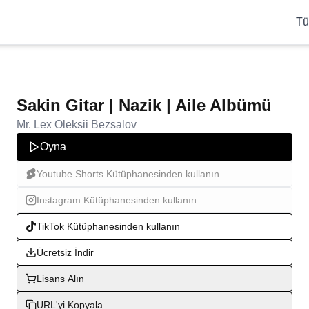
Tü
Sakin Gitar | Nazik | Aile Albümü
Mr. Lex Oleksii Bezsalov
Oyna
Youtube Shorts Kütüphanesinden kullanın
Instagram Kütüphanesinden kullanın
TikTok Kütüphanesinden kullanın
Ücretsiz İndir
Lisans Alın
URL'yi Kopyala