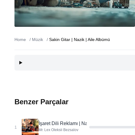
Home
/
Müzik
/
Sakin Gitar | Nazik | Aile Albümü
Benzer Parçalar
İşaret Dili Reklamı | Nazik ve Basit
1
Mr. Lex Oleksii Bezsalov