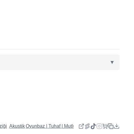
▼
iği
Akustik
Oyunbaz | Tuhaf | Mutlu