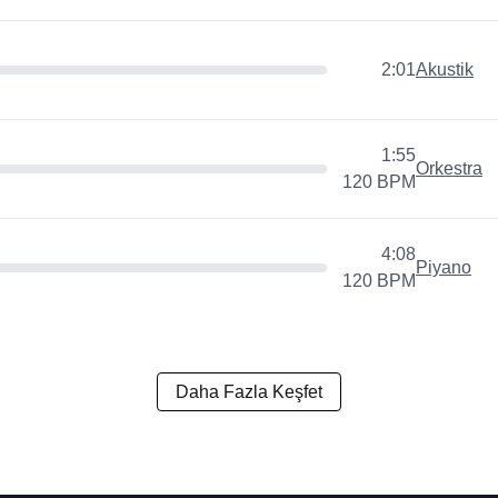
2:01
Akustik
1:55
Orkestra
120
BPM
4:08
Piyano
120
BPM
Daha Fazla Keşfet