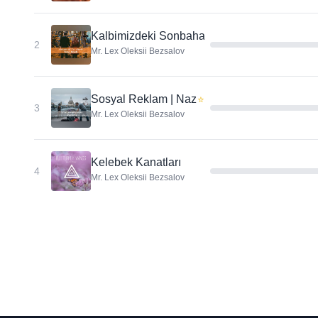
Kalbimizdeki Sonbahar
2
Mr. Lex Oleksii Bezsalov
Sosyal Reklam | Nazik Hikaye
⭐
3
Mr. Lex Oleksii Bezsalov
Kelebek Kanatları
4
Mr. Lex Oleksii Bezsalov