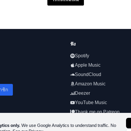
ฟัง
Spotify
Apple Music
SoundCloud
Amazon Music
าชิก
Deezer
YouTube Music
Thank me on Patreon
ytics only.
We use Google Analytics to understand traffic. No