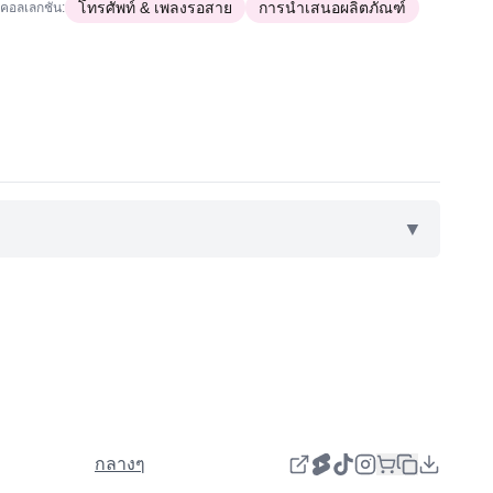
โทรศัพท์ & เพลงรอสาย
การนำเสนอผลิตภัณฑ์
คอลเลกชัน:
▼
กลางๆ