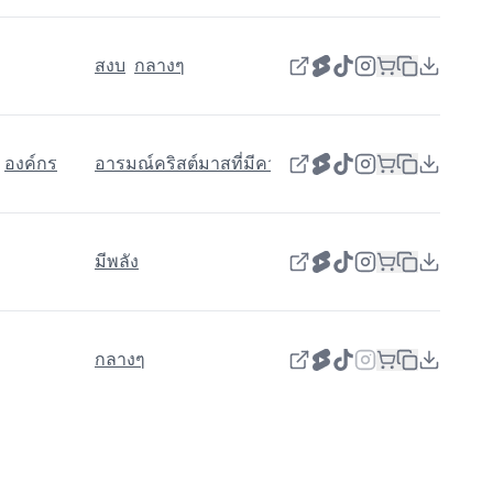
สงบ
กลางๆ
องค์กร
อารมณ์คริสต์มาสที่มีความสุข | สวัสดีปีใหม่
มีพลัง
กลางๆ