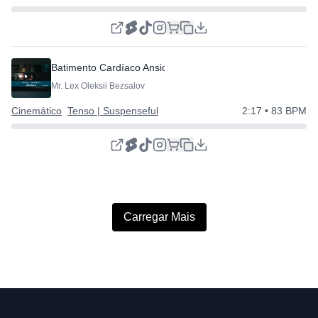
Batimento Cardíaco Ansioso | Música Thriller
Mr. Lex Oleksii Bezsalov
Cinemático
Tenso | Suspenseful
2:17
• 83 BPM
Carregar Mais