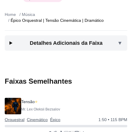
Home
/
Música
/
Épico Orquestral | Tensão Cinemática | Dramático
Detalhes Adicionais da Faixa
▼
Faixas Semelhantes
Tensão
⭐
Mr. Lex Oleksii Bezsalov
Orquestral
Cinemático
Épico
1:50
• 115 BPM