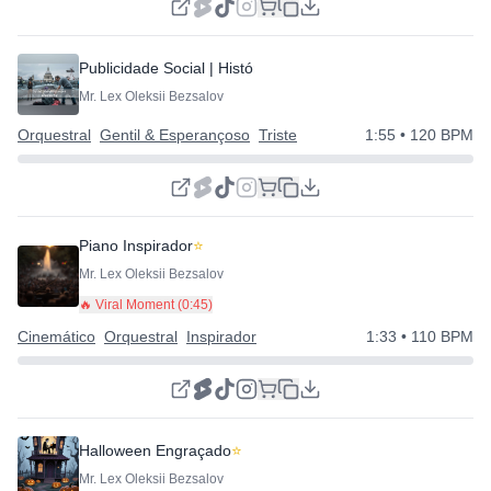
Publicidade Social | História Amável
⭐
Mr. Lex Oleksii Bezsalov
Orquestral
Gentil & Esperançoso
Triste
1:55
• 120 BPM
Piano Inspirador
⭐
Mr. Lex Oleksii Bezsalov
🔥 Viral Moment (
0:45
)
Cinemático
Orquestral
Inspirador
1:33
• 110 BPM
Halloween Engraçado
⭐
Mr. Lex Oleksii Bezsalov