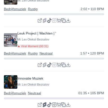
Mr. Lex Oleksii Bezsalov
Bedrijfsmuziek
Rustig
2:02
• 110 BPM
Leuk Project | Wachten | Vasthouden | Presentatie
Mr. Lex Oleksii Bezsalov
🔥 Viral Moment (
00:31
)
Bedrijfsmuziek
Rustig
Neutraal
1:57
• 120 BPM
Innovatie Muziek
Mr. Lex Oleksii Bezsalov
Bedrijfsmuziek
Neutraal
01:35
• 105 BPM