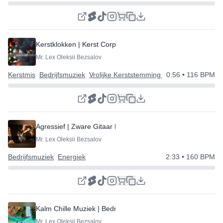
Kerstklokken | Kerst Corporate
Mr. Lex Oleksii Bezsalov
Kerstmis
Bedrijfsmuziek
Vrolijke Kerststemming | Gelukkig Nieuwja
0:56
• 116 BPM
Agressief | Zware Gitaar Riff
Mr. Lex Oleksii Bezsalov
Bedrijfsmuziek
Energiek
2:33
• 160 BPM
Kalm Chille Muziek | Bedrijf | Presentatie
Mr. Lex Oleksii Bezsalov