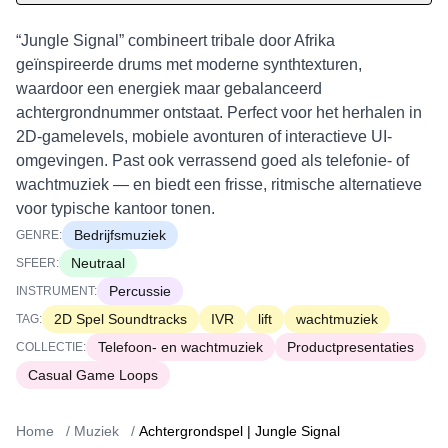
“Jungle Signal” combineert tribale door Afrika
geïnspireerde drums met moderne synthtexturen,
waardoor een energiek maar gebalanceerd
achtergrondnummer ontstaat. Perfect voor het herhalen in
2D-gamelevels, mobiele avonturen of interactieve UI-
omgevingen. Past ook verrassend goed als telefonie- of
wachtmuziek — en biedt een frisse, ritmische alternatieve
voor typische kantoor tonen.
Bedrijfsmuziek
GENRE:
Neutraal
SFEER:
Percussie
INSTRUMENT:
2D Spel Soundtracks
IVR
lift
wachtmuziek
TAG:
Telefoon- en wachtmuziek
Productpresentaties
COLLECTIE:
Casual Game Loops
Home
/
Muziek
/
Achtergrondspel | Jungle Signal