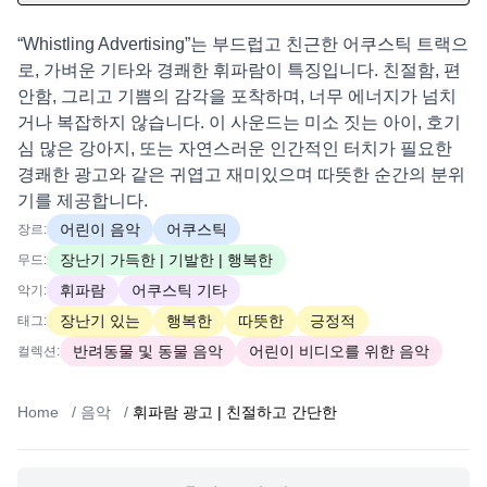
“Whistling Advertising”는 부드럽고 친근한 어쿠스틱 트랙으
로, 가벼운 기타와 경쾌한 휘파람이 특징입니다. 친절함, 편
안함, 그리고 기쁨의 감각을 포착하며, 너무 에너지가 넘치
거나 복잡하지 않습니다. 이 사운드는 미소 짓는 아이, 호기
심 많은 강아지, 또는 자연스러운 인간적인 터치가 필요한
경쾌한 광고와 같은 귀엽고 재미있으며 따뜻한 순간의 분위
기를 제공합니다.
어린이 음악
어쿠스틱
장르:
장난기 가득한 | 기발한 | 행복한
무드:
휘파람
어쿠스틱 기타
악기:
장난기 있는
행복한
따뜻한
긍정적
태그:
반려동물 및 동물 음악
어린이 비디오를 위한 음악
컬렉션:
Home
/
음악
/
휘파람 광고 | 친절하고 간단한