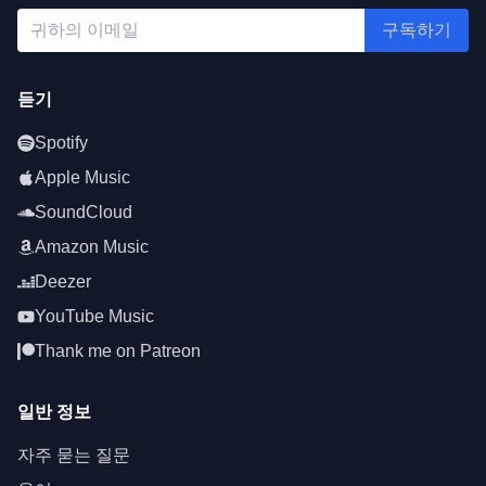
구독하기
듣기
Spotify
Apple Music
SoundCloud
Amazon Music
Deezer
YouTube Music
Thank me on Patreon
일반 정보
자주 묻는 질문