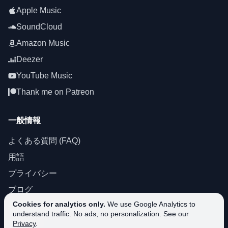
Apple Music
SoundCloud
Amazon Music
Deezer
YouTube Music
Thank me on Patreon
一般情報
よくある質問 (FAQ)
用語
プライバシー
ブログ
Cookies for analytics only.
We use Google Analytics to
About SoundPlusUA
understand traffic. No ads, no personalization. See our
サポート
Privacy
.