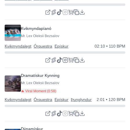
Kvikmyndapíanó
Mr. Lex Oleksii Bezsalov
Kvikmyndalegt
Órquestra
Epískur
02:10
• 110 BPM
Dramatískur Kynning
Mr. Lex Oleksii Bezsalov
🔥 Viral Moment (
0:58
)
Kvikmyndalegt
Órquestra
Epískur
Þunglyndur
2:01
• 120 BPM
Dýnamískur