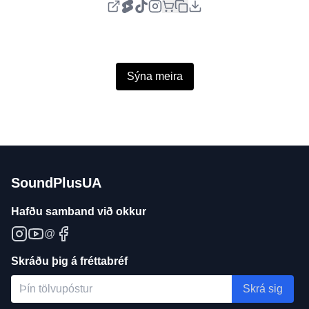
Sýna meira
SoundPlusUA
Hafðu samband við okkur
@
Skráðu þig á fréttabréf
Skrá sig