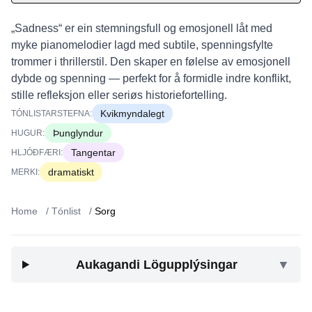
„Sadness“ er ein stemningsfull og emosjonell låt med
myke pianomelodier lagd med subtile, spenningsfylte
trommer i thrillerstil. Den skaper en følelse av emosjonell
dybde og spenning — perfekt for å formidle indre konflikt,
stille refleksjon eller seriøs historiefortelling.
Kvikmyndalegt
TÓNLISTARSTEFNA:
Þunglyndur
HUGUR:
Tangentar
HLJÓÐFÆRI:
dramatiskt
MERKI:
Home
/
Tónlist
/
Sorg
Aukagandi Lögupplýsingar
▼