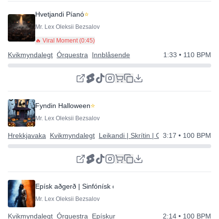
Hvetjandi Píanó
⭐
Mr. Lex Oleksii Bezsalov
🔥 Viral Moment (
0:45
)
Kvikmyndalegt
Órquestra
Innblåsende
1:33
• 110 BPM
Fyndin Halloween
⭐
Mr. Lex Oleksii Bezsalov
Hrekkjavaka
Kvikmyndalegt
Leikandi | Skrítin | Gleðilegur
3:17
• 100 BPM
Epísk aðgerð | Sinfónísk dýnamík
Mr. Lex Oleksii Bezsalov
Kvikmyndalegt
Órquestra
Epískur
2:14
• 100 BPM