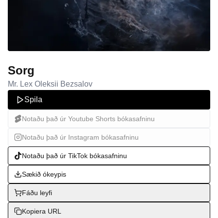
Sorg
Mr. Lex Oleksii Bezsalov
Spila
Notaðu það úr Youtube Shorts bókasafninu
Notaðu það úr Instagram bókasafninu
Notaðu það úr TikTok bókasafninu
Sækið ókeypis
Fáðu leyfi
Kopiera URL