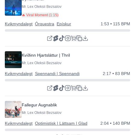
Mr. Lex Oleksii Bezsalov
🔥 Viral Moment (
1:15
)
Kvikmyndalegt
Órquestra
Epískur
1:53
• 115 BPM
Kvíðinn Hjartsláttur | Thriller tónlist
Mr. Lex Oleksii Bezsalov
Kvikmyndalegt
Spennandi | Spennandi
2:17
• 83 BPM
Fallegur Augnablik
Mr. Lex Oleksii Bezsalov
Kvikmyndalegt
Optimistisk | Lättsam | Glad
2:04
• 140 BPM