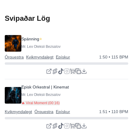
Svipaðar Lög
Spänning
⭐
Mr. Lex Oleksii Bezsalov
Órquestra
Kvikmyndalegt
Epískur
1:50
• 115 BPM
Episk Orkestral | Kinematisk Spenning | Dramatisk
⭐
Mr. Lex Oleksii Bezsalov
🔥 Viral Moment (
00:16
)
Kvikmyndalegt
Órquestra
Epískur
1:51
• 110 BPM