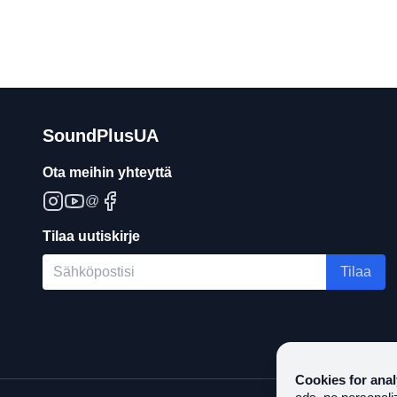
SoundPlusUA
Ota meihin yhteyttä
@
Tilaa uutiskirje
Tilaa
Cookies for anal