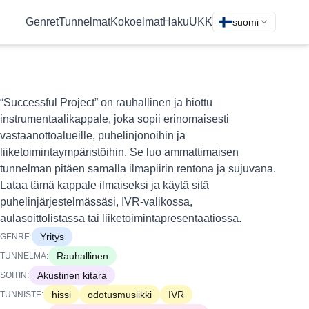
Genret
Tunnelmat
Kokoelmat
Haku
UKK
suomi
“Successful Project” on rauhallinen ja hiottu
instrumentaalikappale, joka sopii erinomaisesti
vastaanottoalueille, puhelinjonoihin ja
liiketoimintaympäristöihin. Se luo ammattimaisen
tunnelman pitäen samalla ilmapiirin rentona ja sujuvana.
Lataa tämä kappale ilmaiseksi ja käytä sitä
puhelinjärjestelmässäsi, IVR-valikossa,
aulasoittolistassa tai liiketoimintapresentaatiossa.
Yritys
GENRE:
Rauhallinen
TUNNELMA:
Akustinen kitara
SOITIN:
hissi
odotusmusiikki
IVR
TUNNISTE: