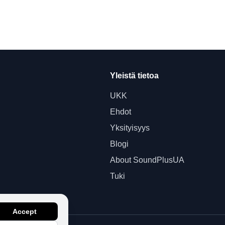
Yleistä tietoa
UKK
Ehdot
Yksityisyys
Blogi
About SoundPlusUA
Tuki
Accept