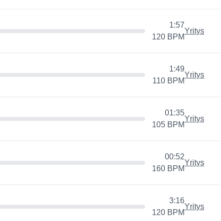
1:57
Yritys
120
BPM
1:49
Yritys
110
BPM
01:35
Yritys
105
BPM
00:52
Yritys
160
BPM
3:16
Yritys
120
BPM