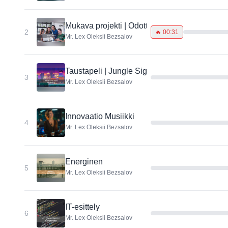
Mukava projekti | Odottaminen | Pidä | Esitys
2
🔥
00:31
Mr. Lex Oleksii Bezsalov
Taustapeli | Jungle Signal
3
Mr. Lex Oleksii Bezsalov
Innovaatio Musiikki
4
Mr. Lex Oleksii Bezsalov
Energinen
5
Mr. Lex Oleksii Bezsalov
IT-esittely
6
Mr. Lex Oleksii Bezsalov