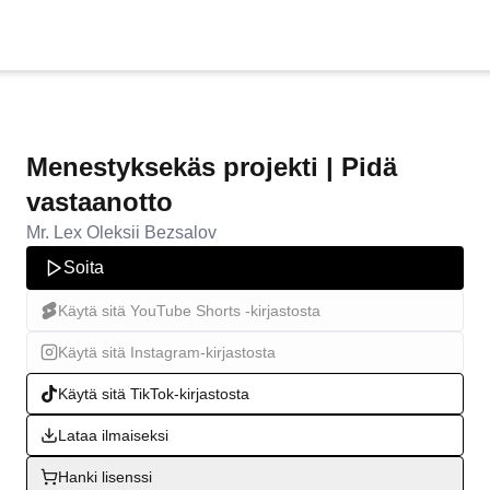
Menestyksekäs projekti | Pidä
vastaanotto
Mr. Lex Oleksii Bezsalov
Soita
Käytä sitä YouTube Shorts -kirjastosta
Käytä sitä Instagram-kirjastosta
Käytä sitä TikTok-kirjastosta
Lataa ilmaiseksi
Hanki lisenssi