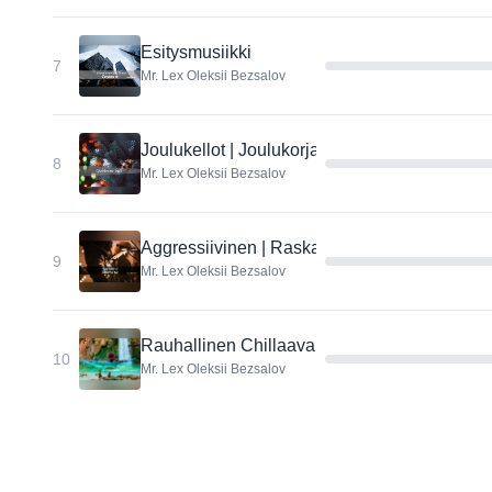
Esitysmusiikki
7
Mr. Lex Oleksii Bezsalov
Joulukellot | Joulukorjaamo
8
Mr. Lex Oleksii Bezsalov
Aggressiivinen | Raskas kitarariffi
9
Mr. Lex Oleksii Bezsalov
Rauhallinen Chillaava Musiikki | Yritys | Esit
10
Mr. Lex Oleksii Bezsalov