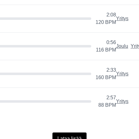
2:08
Yritys
120
BPM
0:56
Joulu
Yrit
116
BPM
2:33
Yritys
160
BPM
ys
2:57
Yritys
88
BPM
Lataa lisää