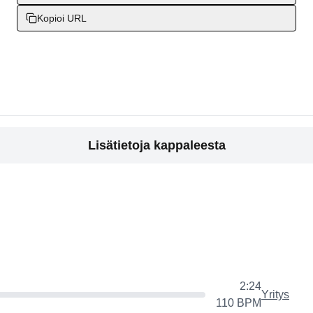
Kopioi URL
Lisätietoja kappaleesta
2:24
Yritys
110
BPM