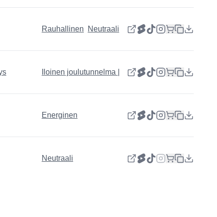
Rauhallinen
Neutraali
ys
Iloinen joulutunnelma | Hyvää uutta vuotta
Energinen
Neutraali