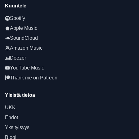
Kuuntele
Spotify
Apple Music
SoundCloud
Amazon Music
Deezer
YouTube Music
Thank me on Patreon
Yleistä tietoa
UKK
Ehdot
Yksityisyys
Blogi