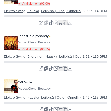
🔥 Viral Moment (
02:00
)
Elektro Swing
Hauska
Leikkisä | Outo | Onnellinen
3:09
• 114 BPM
Tanssi, älä pysähdy
⭐
Mr. Lex Oleksii Bezsalov
🔥 Viral Moment (
00:15
)
Elektro Swing
Energinen
Hauska
Leikkisä | Outo | Onnellinen
1:31
• 110 BPM
Yökävely
Mr. Lex Oleksii Bezsalov
Elektro Swing
Hauska
Leikkisä | Outo | Onnellinen
1:46
• 117 BPM